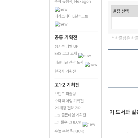
수학 유형서, Hexagon
메가스터디 E분석노트
공통 기획전
* 한줄평은 한
생기부 레벨 UP
EBS 고교 교재
따끈따끈 신간 도서
한국사 기획전
고1·2 기획전
브랜드 퍼즐링
수학 페어링 기획전
22개정 전략.ZIP
이 도서와 같
고2 골든타임 기획전
고1 필수 CHECK
수능 수학 킥(KICK)