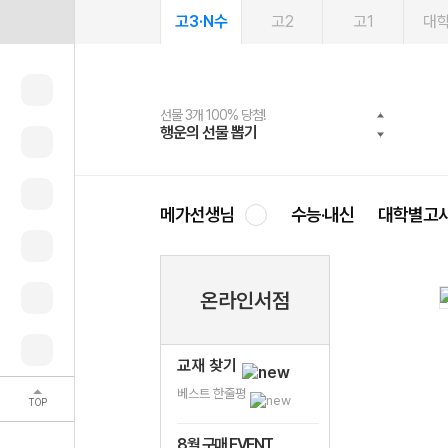
고3·N수
고2
고1
대
선물 3개 100% 당첨!
선물 100% 증정!
여름방학 스터디 캐시백
2027 러셀 단과
스마트러닝앱
메가패스
메가패스 수강생 무료혜택!
사회공헌 캠페인
행운의 선물 뽑기
메가스터디 X 올리브
메가런 썸머스쿨
강사 공개선발
설문 EVENT
3일 무료 체험권
메가클럽 멤버십
희망이룸 메가나눔
영
메가선생님
수능·내신
대학별고
온라인서점
교재 찾기
베스트 한줄평
TOP
8월 구매 EVENT