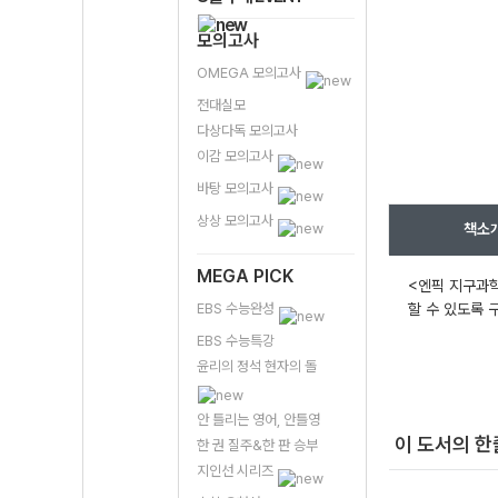
모의고사
OMEGA 모의고사
전대실모
다상다독 모의고사
이감 모의고사
바탕 모의고사
상상 모의고사
책소
MEGA PICK
<엔픽 지구과학
EBS 수능완성
할 수 있도록 
EBS 수능특강
윤리의 정석 현자의 돌
안 틀리는 영어, 안틀영
이 도서의 
한 권 질주&한 판 승부
지인선 시리즈