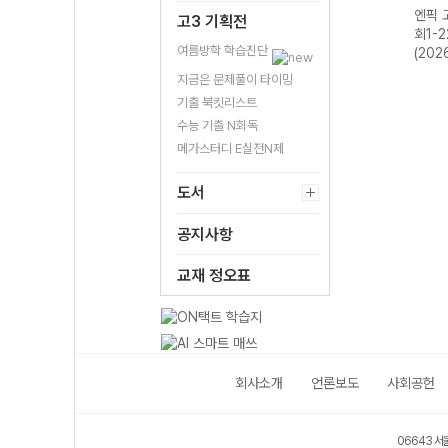
물리
엔픽 고등 생명과
엔픽 고등 통합과
엔픽 고등 통합과
엔픽 
고3 기획전
학-22개정
학1-22개정
학2-22개정
회1-
여름방학 학습진단
(2026년용)
(2026년용)
(2026년용)
(202
지금은 문제풀이 타이밍
기출 북킷리스트
수능 기출 N회독
메가스터디 E실전N제
도서
공지사항
교재 정오표
회사소개
언론보도
사회공헌
06643 서