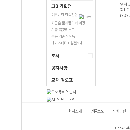
물리
엔픽 고등 생명과
엔픽 고등 통합과
엔픽 고등 통합과
엔픽 
고3 기획전
학-22개정
학1-22개정
학2-22개정
회1-
여름방학 학습진단
(2026년용)
(2026년용)
(2026년용)
(202
지금은 문제풀이 타이밍
기출 북킷리스트
수능 기출 N회독
메가스터디 E실전N제
도서
공지사항
교재 정오표
회사소개
언론보도
사회공헌
06643 서