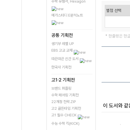
수학 유형서, Hexagon
메가스터디 E분석노트
공통 기획전
* 한줄평은 한
생기부 레벨 UP
EBS 고교 교재
따끈따끈 신간 도서
한국사 기획전
고1·2 기획전
브랜드 퍼즐링
수학 페어링 기획전
22개정 전략.ZIP
이 도서와 같
고2 골든타임 기획전
고1 필수 CHECK
수능 수학 킥(KICK)