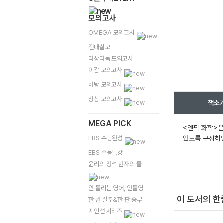
모의고사
OMEGA 모의고사
전대실모
다상다독 모의고사
이감 모의고사
바탕 모의고사
상상 모의고사
책소
MEGA PICK
<엔픽 화학>은
EBS 수능완성
있도록 구성하
EBS 수능특강
윤리의 정석 현자의 돌
안 틀리는 영어, 안틀영
이 도서의 
한 권 질주&한 판 승부
지인선 시리즈