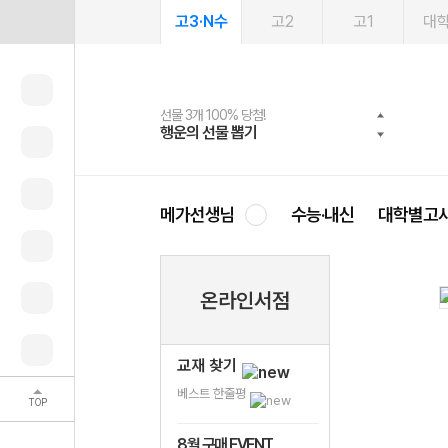
고3·N수
고2
고1
대
선물 3개 100% 당첨!
선물 100% 증정!
여름방학 스터디 캐시백
2027 러셀 단과
스마트러닝앱
메가패스
메가패스 수강생 무료혜택!
사회공헌 캠페인
행운의 선물 뽑기
메가스터디 X 올리브
메가런 썸머스쿨
강사 공개선발
설문 EVENT
3일 무료 체험권
메가클럽 멤버십
희망이룸 메가나눔
영
메가선생님
수능·내신
대학별고
온라인서점
교재 찾기
베스트 한줄평
TOP
8월 구매 EVENT