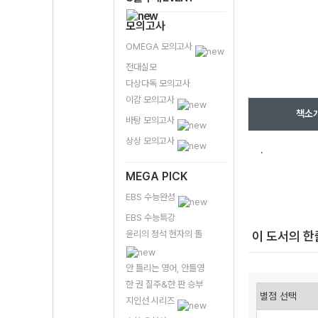
모의고사
OMEGA 모의고사
전대실모
다상다독 모의고사
이감 모의고사
책소
바탕 모의고사
상상 모의고사
.
MEGA PICK
EBS 수능완성
EBS 수능특강
윤리의 정석 현자의 돌
이 도서의 
안 틀리는 영어, 안틀영
한 권 질주&한 판 승부
지인선 시리즈