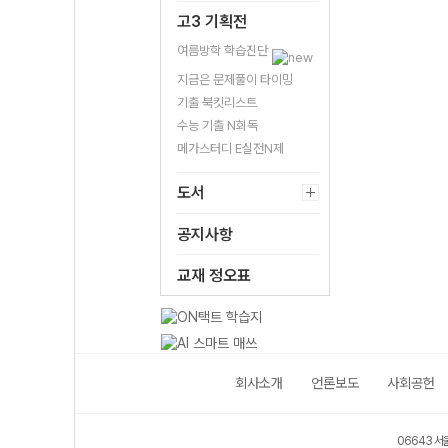
고3 기획전
여름방학 학습진단
지금은 문제풀이 타이밍
기출 북킷리스트
수능 기출 N회독
메가스터디 E실전N제
도서
공지사항
교재 정오표
회사소개
언론보도
사회공헌
06643 서