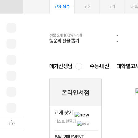
고3·N수
고2
고1
대
선물 3개 100% 당첨!
선물 100% 증정!
여름방학 스터디 캐시백
2027 러셀 단과
스마트러닝앱
메가패스
메가패스 수강생 무료혜택!
사회공헌 캠페인
행운의 선물 뽑기
메가스터디 X 올리브
메가런 썸머스쿨
강사 공개선발
설문 EVENT
3일 무료 체험권
메가클럽 멤버십
희망이룸 메가나눔
영
메가선생님
수능·내신
대학별고
온라인서점
교재 찾기
베스트 한줄평
TOP
8월 구매 EVENT