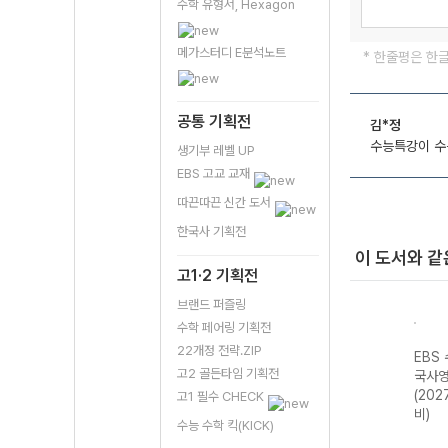
수학 유형서, Hexagon
메가스터디 E분석노트
* 한줄평은 한
공통 기획전
김*정
수능특강이 수
생기부 레벨 UP
EBS 고교 교재
따끈따끈 신간 도서
한국사 기획전
이 도서와 같
고1·2 기획전
브랜드 퍼즐링
수학 페어링 기획전
22개정 전략.ZIP
강 국
EBS 수능특강 국
EBS 수능연계 기
EBS 수능특강 수
EBS
고2 골든타임 기획전
어영역 화법과 작
출 Vaccine
학영역 기하
국사영
 대
문 (2027 수능
VOCA 2200
(2027 수능 대
(202
고1 필수 CHECK
대비)
(2026년용)
비)
비)
수능 수학 킥(KICK)