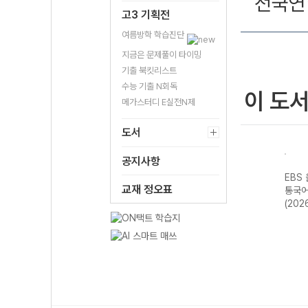
전국연
고3 기획전
여름방학 학습진단
지금은 문제풀이 타이밍
기출 북킷리스트
수능 기출 N회독
이 도
메가스터디 E실전N제
도서
공지사항
스 전
EBS 올림포스 독
EBS 올림포스 고
EBS 올림포스 공
EBS
교재 정오표
평가
서와 작문-22개
급영어독해 영미
통국어2-22개정
통국어
영어
정 (2026년)
문학 읽기-22개
(2026년용)
(202
2026
정 (2026년용)