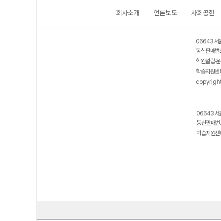
회사소개
언론보도
사회공헌
06643 서
통신판매번호
학원설립·운
학습지원센터
copyrigh
06643 서
통신판매번호
학습지원센터