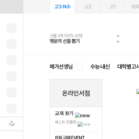
고3·N수
고2
고1
대
선물 3개 100% 당첨!
선물 100% 증정!
여름방학 스터디 캐시백
2027 러셀 단과
스마트러닝앱
메가패스
메가패스 수강생 무료혜택!
사회공헌 캠페인
행운의 선물 뽑기
메가스터디 X 올리브
메가런 썸머스쿨
강사 공개선발
설문 EVENT
3일 무료 체험권
메가클럽 멤버십
희망이룸 메가나눔
영
메가선생님
수능·내신
대학별고
온라인서점
교재 찾기
베스트 한줄평
TOP
8월 구매 EVENT