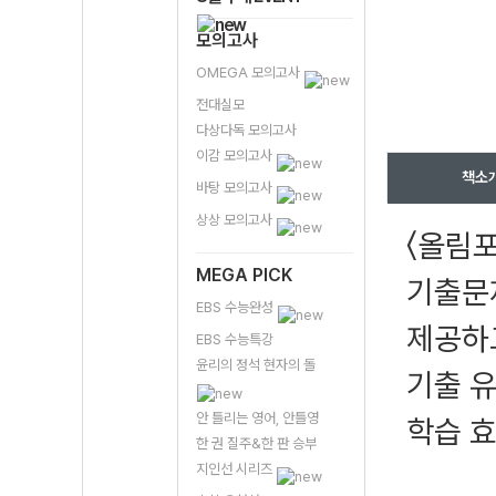
모의고사
OMEGA 모의고사
전대실모
다상다독 모의고사
이감 모의고사
책소
바탕 모의고사
상상 모의고사
〈올림
MEGA PICK
기출문
EBS 수능완성
제공하
EBS 수능특강
윤리의 정석 현자의 돌
기출 유
안 틀리는 영어, 안틀영
학습 효
한 권 질주&한 판 승부
지인선 시리즈