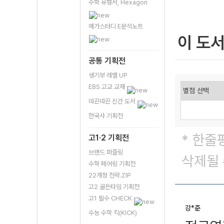
수학 유형서, Hexagon
메가스터디 E분석노트
이 도
공통 기획전
생기부 레벨 UP
EBS 고교 교재
따끈따끈 신간 도서
한국사 기획전
* 한줄
고1·2 기획전
브랜드 퍼즐링
삭제될 
수학 페어링 기획전
22개정 전략.ZIP
고2 골든타임 기획전
고1 필수 CHECK
강*준
수능 수학 킥(KICK)