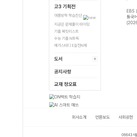
고3 기획전
스 전
EBS 올림포스 독
EBS 올림포스 고
EBS 올림포스 공
EBS
여름방학 학습진단
평가
서와 작문-22개
급영어독해 영미
통국어2-22개정
통국어
영어
정 (2026년)
문학 읽기-22개
(2026년용)
(202
지금은 문제풀이 타이밍
2026
정 (2026년용)
기출 북킷리스트
수능 기출 N회독
메가스터디 E실전N제
도서
공지사항
교재 정오표
회사소개
언론보도
사회공헌
06643 서