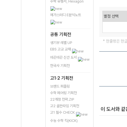
수학 유형서, Hexagon
메가스터디 E분석노트
공통 기획전
* 한줄평은 한
생기부 레벨 UP
EBS 고교 교재
따끈따끈 신간 도서
한국사 기획전
고1·2 기획전
브랜드 퍼즐링
수학 페어링 기획전
22개정 전략.ZIP
고2 골든타임 기획전
이 도서와 같
고1 필수 CHECK
수능 수학 킥(KICK)