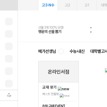
고3·N수
고2
고1
대
선물 3개 100% 당첨!
선물 100% 증정!
여름방학 스터디 캐시백
2027 러셀 단과
스마트러닝앱
메가패스
메가패스 수강생 무료혜택!
사회공헌 캠페인
행운의 선물 뽑기
메가스터디 X 올리브
메가런 썸머스쿨
강사 공개선발
설문 EVENT
3일 무료 체험권
메가클럽 멤버십
희망이룸 메가나눔
영
메가선생님
수능·내신
대학별고
온라인서점
교재 찾기
베스트 한줄평
TOP
8월 구매 EVENT