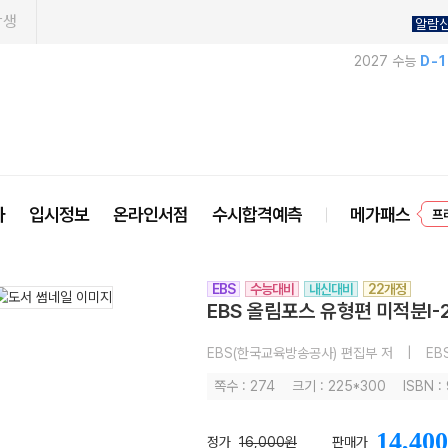
학생
알람
2027 수능
D-
사
입시정보
온라인서점
수시합격예측
메가패스
프
EBS
수능대비
내신대비
22개정
EBS 올림포스 유형편 미적분I-2
EBS(한국교육방송공사) 편집부 저
|
EB
쪽수 : 274
크기 : 225*300
ISBN 
14,400
정가
16,000원
판매가