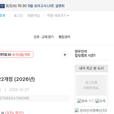
9/2(수) 19:30
9월 모의고사 LIVE 설명회
신청
104
로그인
회원가입
학원 바로가기
현우진의
강좌 · 교재 찾기
통합검색
킬링캠프 시즌1
EVENT
8/10(월) 마감
다채로운 난도
리미엄 30
8/10(월) 마감
실전 모의고사
내가 최근 본 도서
2개정 (2026년)
로그인후
사용하세요.
S
|
2025-12-27
: 9788954798068
0/0
(10% 할인)
원