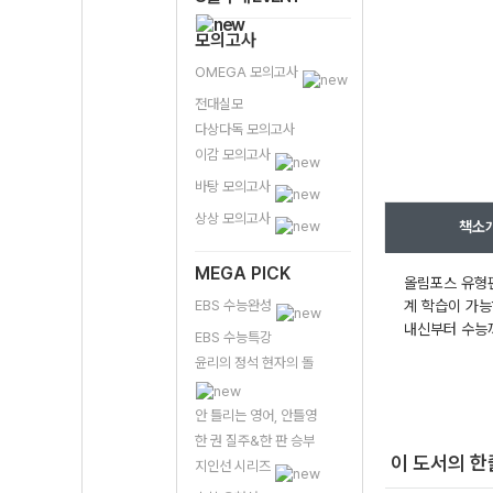
모의고사
OMEGA 모의고사
전대실모
다상다독 모의고사
이감 모의고사
바탕 모의고사
상상 모의고사
책소
MEGA PICK
올림포스 유형편
EBS 수능완성
계 학습이 가능
내신부터 수능까
EBS 수능특강
윤리의 정석 현자의 돌
안 틀리는 영어, 안틀영
한 권 질주&한 판 승부
이 도서의 
지인선 시리즈