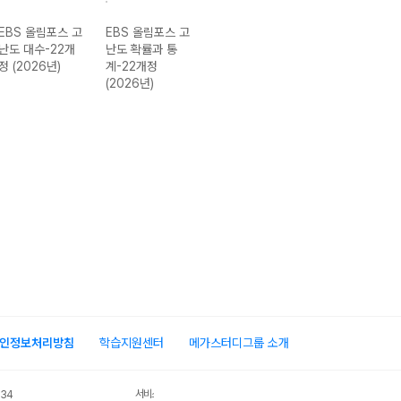
EBS 올림포스 고
EBS 올림포스 고
EBS 올림포스 공
EBS 올림포스 
난도 대수-22개
난도 확률과 통
통수학2-22개정
어독해 9대 변별
정 (2026년)
계-22개정
(2026년용)
유형 (2026년용
(2026년)
인정보처리방침
학습지원센터
메가스터디그룹 소개
서비스 가입사실 확인
034