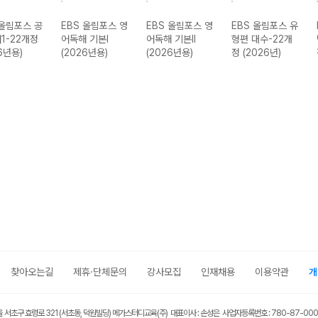
 올림포스 공
EBS 올림포스 영
EBS 올림포스 영
EBS 올림포스 유
1-22개정
어독해 기본I
어독해 기본II
형편 대수-22개
6년용)
(2026년용)
(2026년용)
정 (2026년)
찾아오는길
제휴·단체문의
강사모집
인재채용
이용약관
개
울 서초구 효령로 321 (서초동, 덕원빌딩) 메가스터디교육(주) 대표이사 : 손성은 사업자등록번호 : 780-87-00