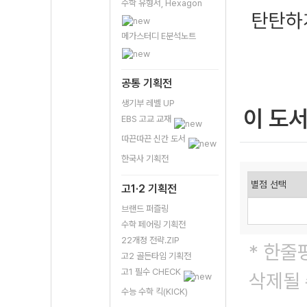
수학 유형서, Hexagon
탄탄하
메가스터디 E분석노트
공통 기획전
생기부 레벨 UP
이 도
EBS 고교 교재
따끈따끈 신간 도서
한국사 기획전
고1·2 기획전
브랜드 퍼즐링
수학 페어링 기획전
22개정 전략.ZIP
* 한줄
고2 골든타임 기획전
고1 필수 CHECK
삭제될 
수능 수학 킥(KICK)