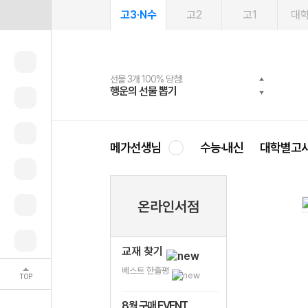
고3·N수
고2
고1
대
선물 3개 100% 당첨!
선물 100% 증정!
여름방학 스터디 캐시백
2027 러셀 단과
스마트러닝앱
메가패스
메가패스 수강생 무료혜택!
사회공헌 캠페인
행운의 선물 뽑기
메가스터디 X 올리브
메가런 썸머스쿨
강사 공개선발
설문 EVENT
3일 무료 체험권
메가클럽 멤버십
희망이룸 메가나눔
영
메가선생님
수능·내신
대학별고
온라인서점
교재 찾기
베스트 한줄평
TOP
8월 구매 EVENT