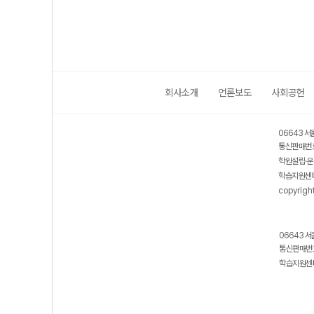
회사소개
언론보도
사회공헌
06643 서
통신판매번호
학원설립·운
학습지원센터
copyrigh
06643 서
통신판매번호
학습지원센터