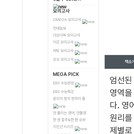
모의고사
OMEGA 모의고사
전대실모
다상다독 모의고사
이감 모의고사
바탕 모의고사
상상 모의고사
책소
MEGA PICK
엄선된
EBS 수능완성
영역을
EBS 수능특강
윤리의 정석 현자의 돌
다. 영
안 틀리는 영어, 안틀영
원리를 
한 권 질주&한 판 승부
지인선 시리즈
제별로