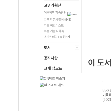
고3 기획전
여름방학 학습진단
지금은 문제풀이 타이밍
기출 북킷리스트
수능 기출 N회독
메가스터디 E실전N제
도서
공지사항
이 도
교재 정오표
스 전
EBS 올림포스 독
EBS 올림포스 고
EBS 올림포스 공
EBS
평가
서와 작문-22개
급영어독해 영미
통국어1-22개정
어독해
영어
정 (2026년)
문학 읽기-22개
(2026년용)
(202
2026
정 (2026년용)