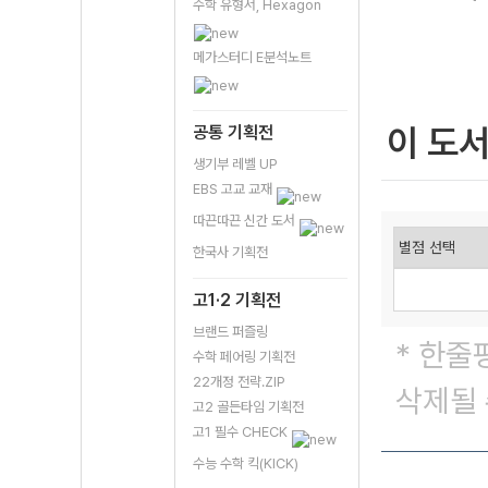
수학 유형서, Hexagon
메가스터디 E분석노트
이 도
공통 기획전
생기부 레벨 UP
EBS 고교 교재
따끈따끈 신간 도서
한국사 기획전
고1·2 기획전
브랜드 퍼즐링
* 한줄
수학 페어링 기획전
22개정 전략.ZIP
삭제될 
고2 골든타임 기획전
고1 필수 CHECK
수능 수학 킥(KICK)