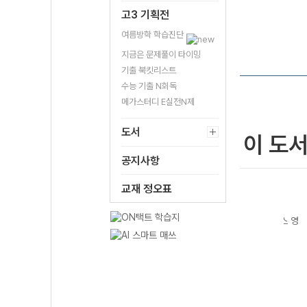
고3 기획전
여름방학 학습진단
지금은 문제풀이 타이밍
기출 북킷리스트
수능 기출 N회독
메가스터디 E실전N제
도서
이 도
공지사항
교재 정오표
스 고
EBS 올림포스 공
EBS 올림포스 공
EBS 올림포스 영
EBS
영미
통국어2-22개정
통국어1-22개정
어독해 기본I
어독해
22개
(2026년용)
(2026년용)
(2026년용)
(202
용)