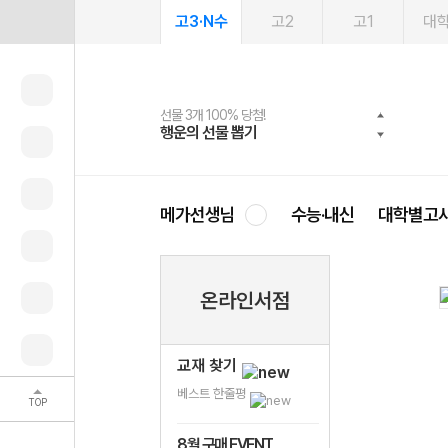
고3·N수
고2
고1
대
선물 3개 100% 당첨!
선물 100% 증정!
여름방학 스터디 캐시백
2027 러셀 단과
스마트러닝앱
메가패스
메가패스 수강생 무료혜택!
사회공헌 캠페인
행운의 선물 뽑기
메가스터디 X 올리브
메가런 썸머스쿨
강사 공개선발
설문 EVENT
3일 무료 체험권
메가클럽 멤버십
희망이룸 메가나눔
영
메가선생님
수능·내신
대학별고
온라인서점
교재 찾기
베스트 한줄평
TOP
8월 구매 EVENT