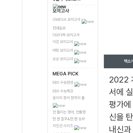
모의고사
OMEGA 모의고사
전대실모
다상다독 모의고사
이감 모의고사
바탕 모의고사
상상 모의고사
책소
MEGA PICK
2022
EBS 수능완성
서에 
EBS 수능특강
윤리의 정석 현자의 돌
평가에
안 틀리는 영어, 안틀영
신을 
한 권 질주&한 판 승부
지인선 시리즈
내신과