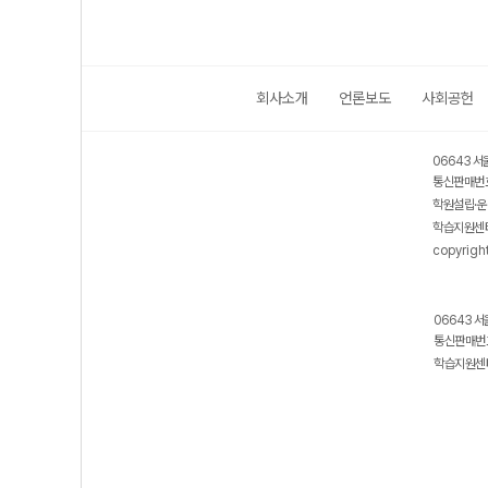
회사소개
언론보도
사회공헌
06643 서
통신판매번호
학원설립·운
학습지원센터
copyrigh
06643 서
통신판매번호
학습지원센터