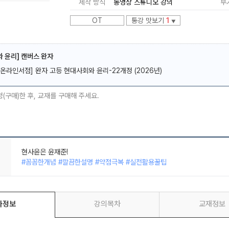
제작 방식
동영상 스튜디오 강의
부
OT
통강 맛보기
1
▼
 윤리] 캔버스 완자
[온라인서점] 완자 고등 현대사회와 윤리-22개정 (2026년)
메가스터디
청(구매)한 후, 교재를 구매해 주세요.
정말 추천하는 강의
#깔끔한설명 #핵심만쏙쏙 #집중이잘되는 #깔끔한판서
이거 듣고 점수 안 오르면 그건 진짜 본인 문제임;;
#꼼꼼한개념 #깔끔한설명 #실전력향상 #약점극복
현사윤은 윤재준!
#꼼꼼한개념 #깔끔한설명 #약점극복 #실전활용꿀팁
좌정보
강의목차
교재정보