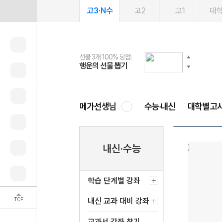
고3·N수
고2
고1
대
선물 3개 100% 당첨!
선물 100% 증정!
여름방학 스터디 캐시백
2027 러셀 단과
스마트러닝앱
메가패스
메가패스 수강생 무료혜택!
사회공헌 캠페인
행운의 선물 뽑기
메가스터디 X 올리브
메가런 썸머스쿨
강사 공개선발
설문 EVENT
3일 무료 체험권
메가클럽 멤버십
희망이룸 메가나눔
영
메가선생님
수능·내신
대학별고
내신·수능
학습 단계별 강좌
TOP
내신 교과 대비 강좌
교과서 강좌 찾기