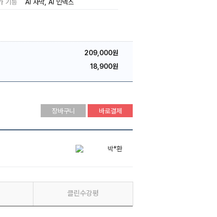
가 기능
AI 자막
AI 인덱스
209,000원
18,900원
장바구니
바로결제
최*성
*율
박*환
클린수강평