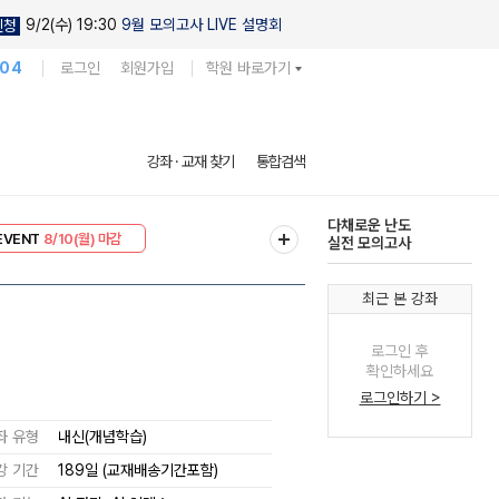
9/2(수) 19:30
9월 모의고사 LIVE 설명회
신청
104
로그인
회원가입
학원 바로가기
다채로운 난도
강좌 · 교재 찾기
통합검색
실전 모의고사
EVENT
8/10(월) 마감
현우진의
리미엄 30
8/10(월) 마감
킬링캠프 시즌1
최근 본 강좌
로그인 후
확인하세요
로그인하기 >
좌 유형
내신(개념학습)
강 기간
189일 (교재배송기간포함)