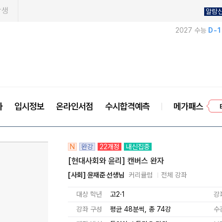
학생
알람
2027 수능
D-
사
입시정보
온라인서점
수시합격예측
메가패스
프
N
완강
22개정
내신집중
[현대사회와 윤리] 캔버스 완자
[사회] 윤재준 선생님
커리큘럼
전체 강좌
대상 학년
고2·1
강
강좌 구성
평균 48분씩, 총 74강
수