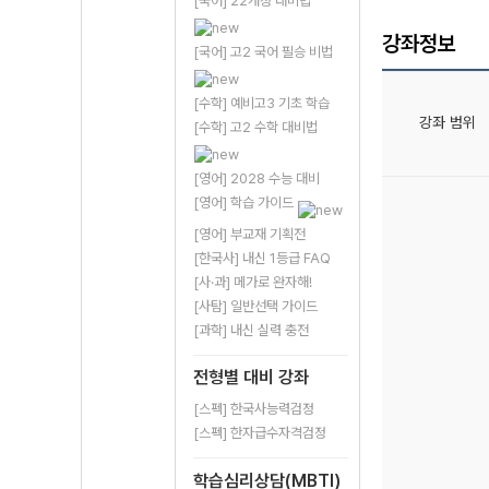
[국어] 22개정 대비법
강좌정보
[국어] 고2 국어 필승 비법
[수학] 예비고3 기초 학습
강좌 범위
[수학] 고2 수학 대비법
[영어] 2028 수능 대비
[영어] 학습 가이드
[영어] 부교재 기획전
[한국사] 내신 1등급 FAQ
[사·과] 메가로 완자해!
[사탐] 일반선택 가이드
[과학] 내신 실력 충전
전형별 대비 강좌
[스펙] 한국사능력검정
[스펙] 한자급수자격검정
학습심리상담(MBTI)