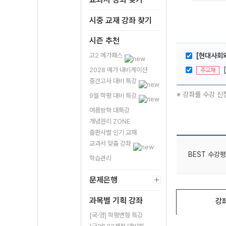
시중 교재 강좌 찾기
시즌 추천
고2 메가패스
[현대사회와
2028 메가 내비게이션
주교재
중간고사 대비 특강
※ 강좌를 수강 신
9월 학평 대비 특강
여름방학 대특강
개념원리 ZONE
출판사별 인기 교재
교과서 맞춤 강좌
BEST 수강평
학습관리
문제은행
과목별 기획 강좌
강
[국·영] 학평변형 특강