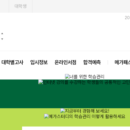
1
대학생
2
대학별고사
입시정보
온라인서점
합격예측
메가패