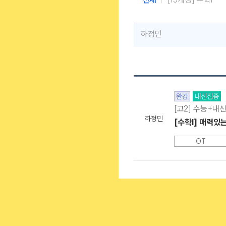
스마트러닝앱 & 모바일웹에
하정민
완강
내신집중
[고2] 수능+내신
하정민
[수학l] 매력있
OT