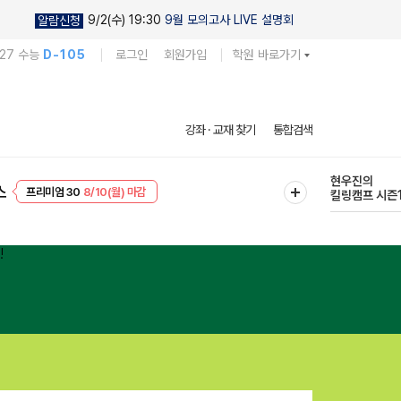
9/2(수) 19:30
9월 모의고사 LIVE 설명회
알람신청
027 수능
D-105
로그인
회원가입
학원 바로가기
강좌 · 교재 찾기
통합검색
EVENT
8/10(월) 마감
현우진의
스
프리미엄 30
8/10(월) 마감
킬링캠프 시즌
다채로운 난도
실전 모의고사