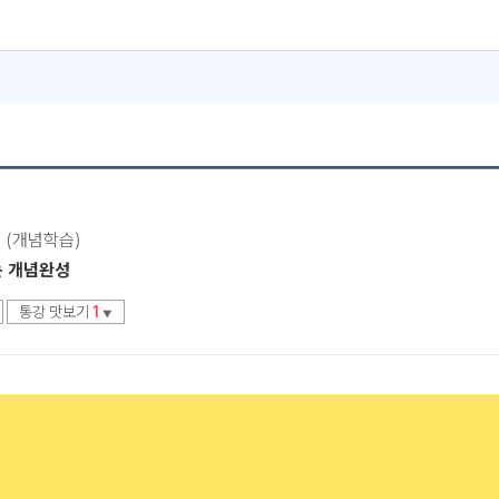
서도!
 (개념학습)
는 개념완성
통강 맛보기
1
▼