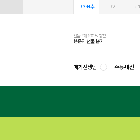
고3·N수
고2
고
선물 3개 100% 당첨!
선물 100% 증정!
여름방학 스터디 캐시백
2027 러셀 단과
스마트러닝앱
메가패스
메가패스 수강생 무료혜택!
사회공헌 캠페인
행운의 선물 뽑기
메가스터디 X 올리브
메가런 썸머스쿨
강사 공개선발
설문 EVENT
3일 무료 체험권
메가클럽 멤버십
희망이룸 메가나눔
영
메가선생님
수능·내신