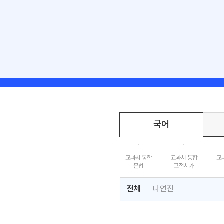
국어
교과서 통합
교과서 통합
교
문법
고전시가
전체
나연진