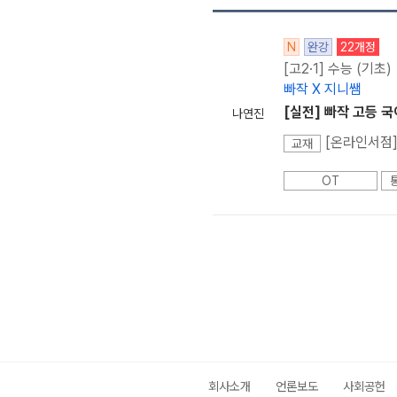
N
완강
22개정
[고2·1] 수능 (기초)
빠작 X 지니쌤
[실전] 빠작 고등 국
나연진
[온라인서점]
교재
OT
회사소개
언론보도
사회공헌