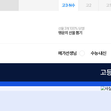
고3·N수
고2
고
선물 3개 100% 당첨!
선물 100% 증정!
여름방학 스터디 캐시백
2027 러셀 단과
스마트러닝앱
메가패스
메가패스 수강생 무료혜택!
사회공헌 캠페인
행운의 선물 뽑기
메가스터디 X 올리브
메가런 썸머스쿨
강사 공개선발
설문 EVENT
3일 무료 체험권
메가클럽 멤버십
희망이룸 메가나눔
영
메가선생님
수능·내신
고