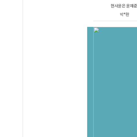
준 선생님이 답이다!
[통합사회2] 캔버스 교과서 천재
현사윤은 윤재준
*모
노*민
박*환