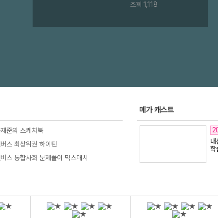
조회 1,118
메가 캐스트
2
윤재준의 스케치북
내
캔버스 최상위권 하이틴
학
캔버스 통합사회 문제풀이 믹스매치