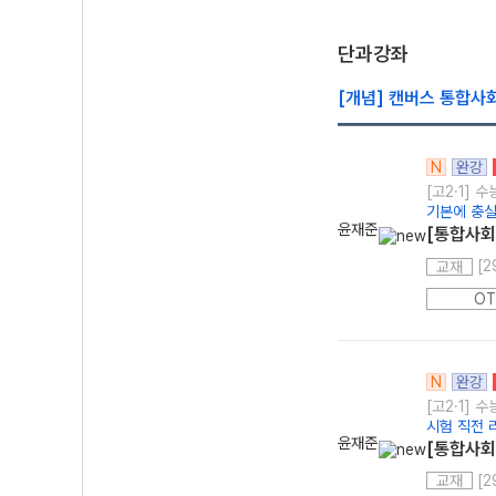
단과강좌
[개념] 캔버스 통합사
N
완강
[고2·1] 
기본에 충실
윤재준
[통합사회
[2
교재
OT
N
완강
[고2·1] 
시험 직전 
윤재준
[통합사회1
[2
교재