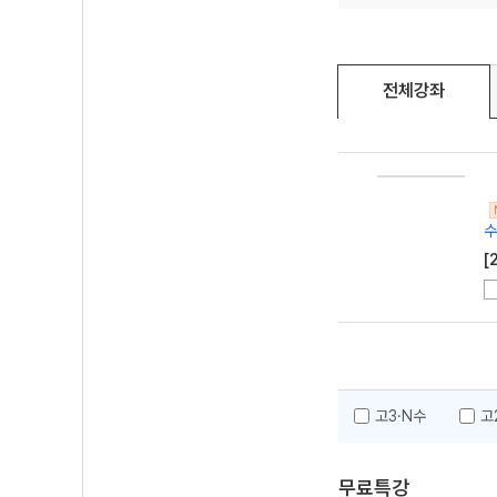
전체강좌
수
[
고3·N수
고
무료특강