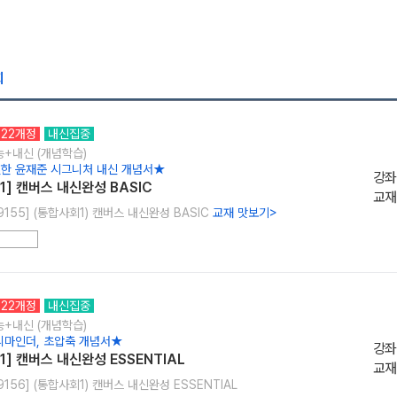
회
22개정
내신집중
수능+내신 (개념학습)
한 윤재준 시그니처 내신 개념서★
강좌
1] 캔버스 내신완성 BASIC
교재
9155] (통합사회1) 캔버스 내신완성 BASIC
교재 맛보기
>
22개정
내신집중
수능+내신 (개념학습)
리마인더, 초압축 개념서★
강좌
] 캔버스 내신완성 ESSENTIAL
교재
9156] (통합사회1) 캔버스 내신완성 ESSENTIAL