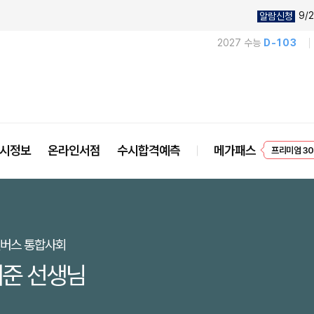
9/2
알람신청
2027 수능
D-103
프리미엄 30
시정보
온라인서점
수시합격예측
메가패스
EVENT
캔버스 통합사회
준 선생님