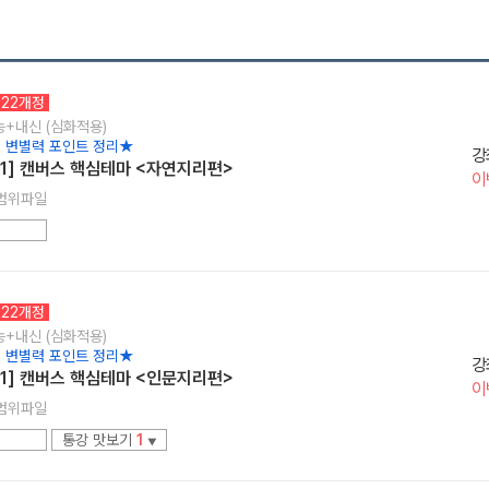
22개정
수능+내신 (심화적용)
 변별력 포인트 정리★
강
1] 캔버스 핵심테마 <자연지리편>
이
범위파일
22개정
수능+내신 (심화적용)
 변별력 포인트 정리★
강
1] 캔버스 핵심테마 <인문지리편>
이
범위파일
통강 맛보기
1
▼