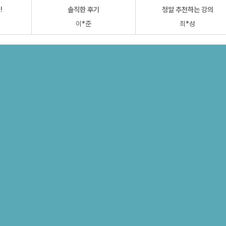
!
솔직한 후기
정말 추천하는 강의
이*준
최*성