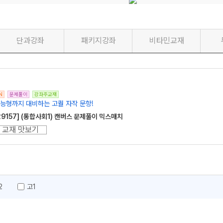
단과강좌
패키지강좌
비타민교재
N
문제풀이
강좌주교재
능형까지 대비하는 고퀄 자작 문항!
29157] (통합사회1) 캔버스 문제풀이 믹스매치
교재 맛보기
1
2
고1