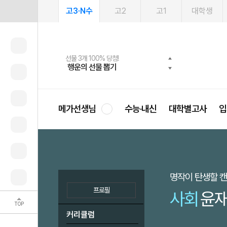
고3·N수
고2
고1
대학생
메가패스 수강생 무료혜택!
여름방학 스터디 캐시백
선물 3개 100% 당첨!
선물 100% 증정!
2027 러셀 단과
사회공헌 캠페인
스마트러닝앱
메가패스
메가스터디 X 올리브
희망이룸 메가나눔
행운의 선물 뽑기
메가런 썸머스쿨
메가클럽 멤버십
3일 무료 체험권
강사 공개선발
설문 EVENT
영
메가선생님
수능·내신
대학별고사
입
명작이 탄생할 
프로필
사회
윤재
TOP
커리큘럼