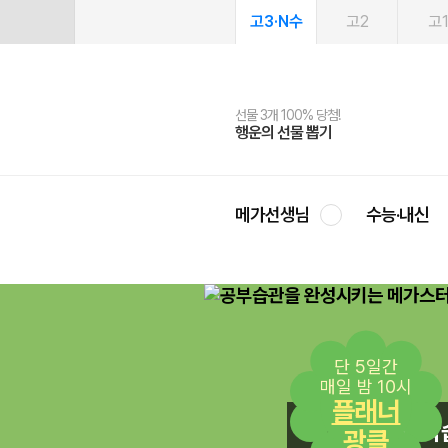
고3·N수
고2
고
선물 3개 100% 당첨!
선물 100% 증정!
여름방학 스터디 캐시백
2027 러셀 단과
스마트러닝앱
메가패스
메가패스 수강생 무료혜택!
사회공헌 캠페인
행운의 선물 뽑기
메가스터디 X 올리브
메가런 썸머스쿨
강사 공개선발
설문 EVENT
3일 무료 체험권
메가클럽 멤버십
희망이룸 메가나눔
영
메가선생님
수능·내신
단 5일간
매일 밤 10시
플래너
주간완전학
광클