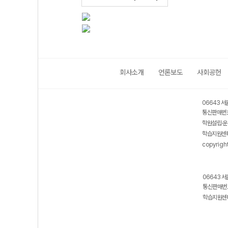
회사소개
언론보도
사회공헌
06643 서
통신판매번호
학원설립·운
학습지원센터
copyrigh
06643 서
통신판매번호
학습지원센터