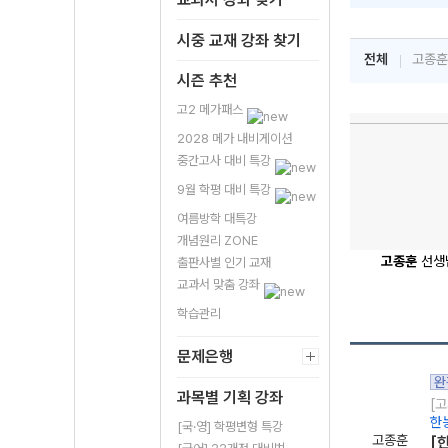
시중 교재 강좌 찾기
전체
고종훈
시즌 추천
고2 메가패스
2028 메가 내비게이션
중간고사 대비 특강
9월 학평 대비 특강
여름방학 대특강
개념원리 ZONE
고종훈
선생
출판사별 인기 교재
교과서 맞춤 강좌
학습관리
문제은행
완
과목별 기획 강좌
[
한
[국·영] 학평변형 특강
고종훈
[