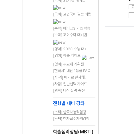
[국어] 22개정 대비법
[국어] 고2 국어 필승 비법
[수학] 예비고3 기초 학습
[수학] 고2 수학 대비법
[영어] 2028 수능 대비
[영어] 학습 가이드
[영어] 부교재 기획전
[한국사] 내신 1등급 FAQ
[사·과] 메가로 완자해!
[사탐] 일반선택 가이드
[과학] 내신 실력 충전
전형별 대비 강좌
[스펙] 한국사능력검정
[스펙] 한자급수자격검정
학습심리상담(MBTI)