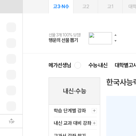
고3·N수
고2
고1
대
선물 3개 100% 당첨!
선물 100% 증정!
2027 러셀 단과
스마트러닝앱
메가패스
메가패스 수강생 무료혜택!
사회공헌 캠페인
행운의 선물 뽑기
메가스터디 X 올리브
강사 공개선발
설문 EVENT
3일 무료 체험권
메가클럽 멤버십
희망이룸 메가나눔
영
메가선생님
수능·내신
대학별고
한국사능
내신·수능
학습 단계별 강좌
TOP
내신 교과 대비 강좌
교과서 강좌 찾기