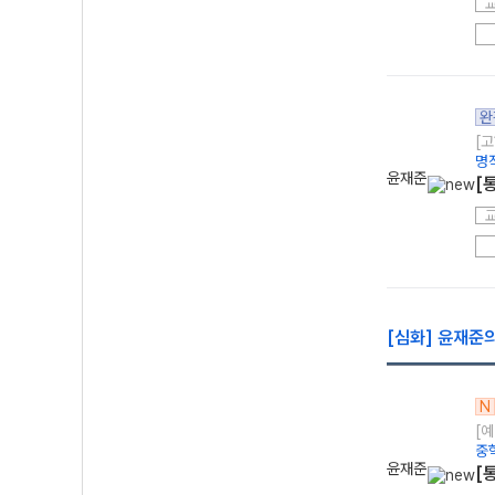
완
[고
명
윤재준
[
[심화] 윤재준
N
[
중
윤재준
[