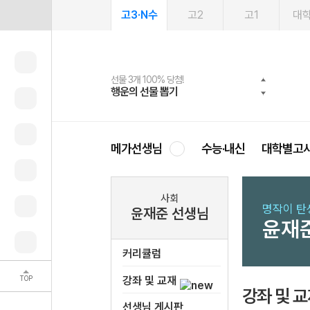
고3·N수
고2
고1
대
선물 3개 100% 당첨!
선물 100% 증정!
여름방학 스터디 캐시백
2027 러셀 단과
스마트러닝앱
메가패스
메가패스 수강생 무료혜택!
사회공헌 캠페인
행운의 선물 뽑기
메가스터디 X 올리브
메가런 썸머스쿨
강사 공개선발
설문 EVENT
3일 무료 체험권
메가클럽 멤버십
희망이룸 메가나눔
영
메가선생님
수능·내신
대학별고
사회
명작이 탄
윤재준 선생님
윤재
커리큘럼
TOP
강좌 및 교재
강좌 및 
선생님 게시판