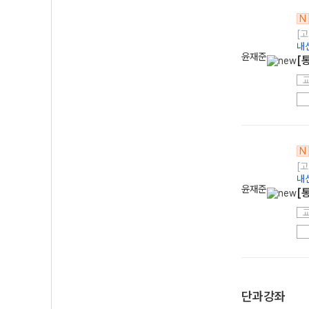
N
[고
내
윤재준
[
N
[고
내
윤재준
[
단과강좌