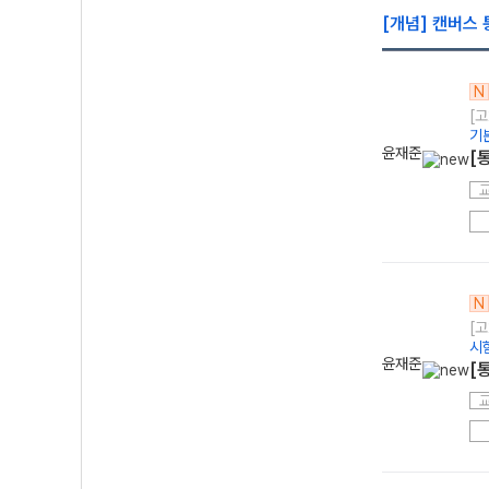
[개념] 캔버스
N
[고
기
윤재준
[
N
[고
시
윤재준
[