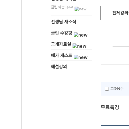
클린 학습 Q&A
전체강좌
선생님 새소식
클린 수강평
공개자료실
메가 캐스트
해설강의
고3·N수
무료특강