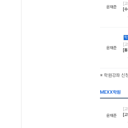
[
윤재준
[
학
[
윤재준
[
※ 학원강좌 신
MEXX학원
[
[고
윤재준