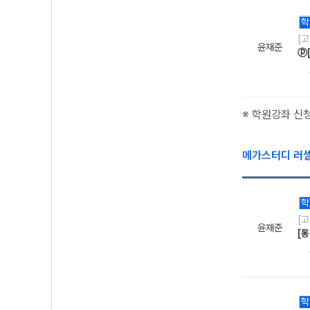
학
[
윤재준
ⓟ
※ 학원강좌 신
메가스터디 러
학
[
윤재준
[
학