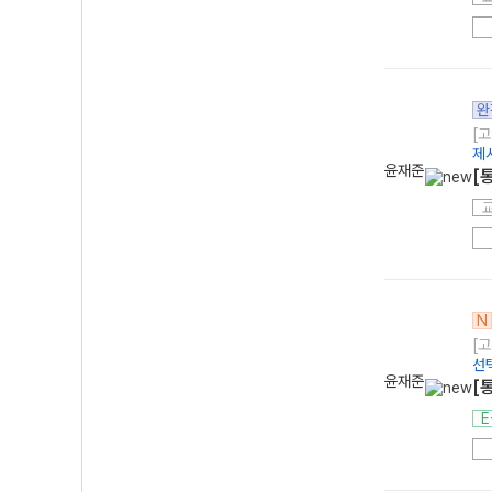
완
[고
제
윤재준
[
N
[고
선
윤재준
[
E