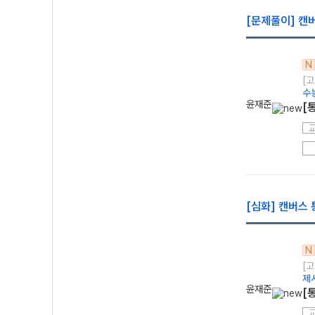
[문제풀이] 캔
N
[고
수
윤재준
[
[심화] 캔버스
N
[고
제
윤재준
[