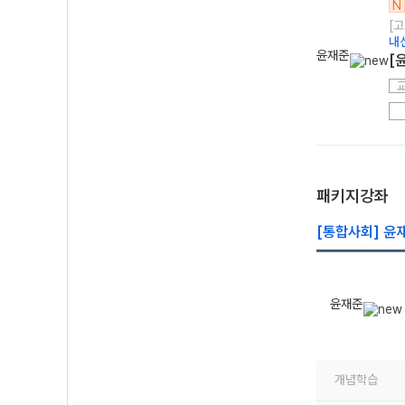
N
[고
내
윤재준
[
패키지강좌
[통합사회] 윤
윤재준
개념학습