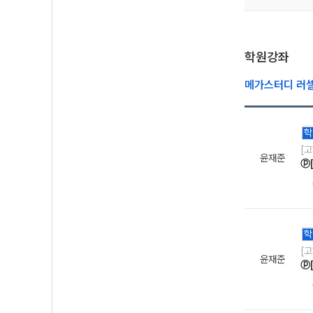
학원강좌
메가스터디 러
학
[
윤재준
ⓟ
학
[
윤재준
ⓟ