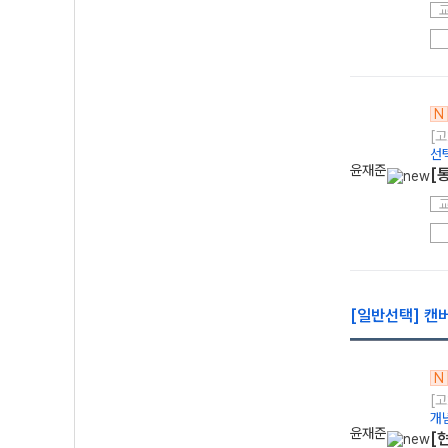
N
[고
선
윤재준
[
[일반선택] 캔
N
[고
개
윤재준
[