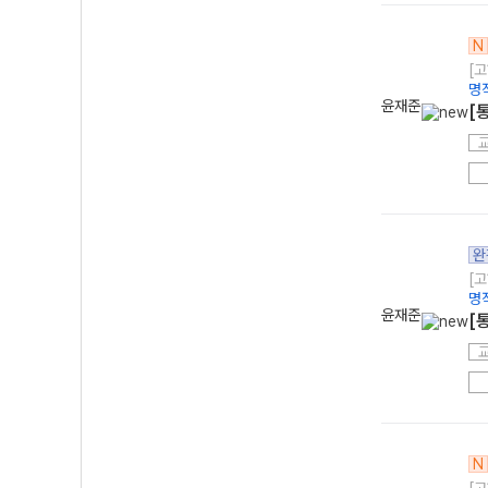
N
[고
명
윤재준
[
완
[고
명
윤재준
[
N