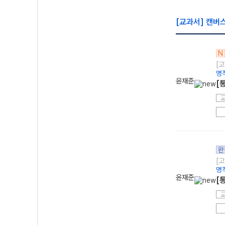
[교과서] 캔버
N
[고
명
윤재준
[
완
[고
명
윤재준
[