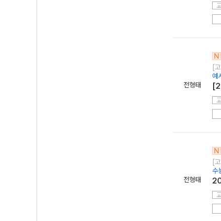
N
[고
예
전형태
[
N
[고
수
전형태
2