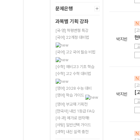
문제은행
과목별 기획 강좌
N
[고
[국·영] 학평변형 특강
현
[국어] 22개정 대비법
박지빈
[국어] 고2 국어 필승 비법
[수학] 예비고3 기초 학습
[수학] 고2 수학 대비법
N
[고
[영어] 2028 수능 대비
[
박지빈
[영어] 학습 가이드
[영어] 부교재 기획전
[한국사] 내신 1등급 FAQ
[사·과] 메가로 완자해!
[사탐] 일반선택 가이드
[과학] 내신 실력 충전
N