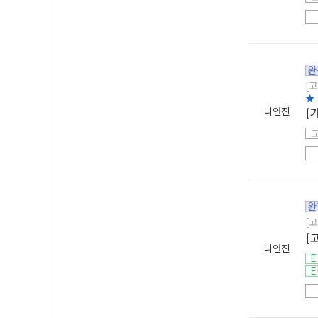
완
[고
★
나연진
[
완
[고
[
나연진
E
E