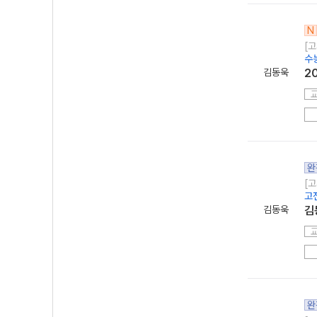
N
[고
수
김동욱
2
완
[고
고
김동욱
김
완