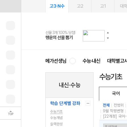
고3·N수
고2
고1
대
선물 3개 100% 당첨!
선물 100% 증정!
여름방학 스터디 캐시백
2027 러셀 단과
스마트러닝앱
메가패스
메가패스 수강생 무료혜택!
사회공헌 캠페인
행운의 선물 뽑기
메가스터디 X 올리브
메가런 썸머스쿨
강사 공개선발
설문 EVENT
3일 무료 체험권
메가클럽 멤버십
희망이룸 메가나눔
영
메가선생님
수능·내신
대학별고
수능기초
내신·수능
국어
학습 단계별 강좌
전체
전범위
9월 학평변형
수능기초
TOP
[22개정] 국어
수능개념
실력완성