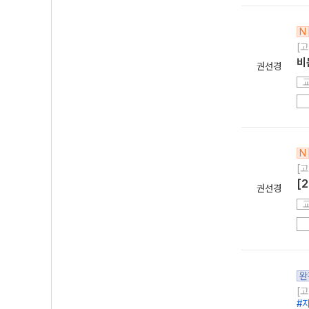
N
[고
비
권선경
N
[고
[
권선경
완
[고
#