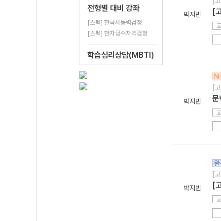
[고
전형별 대비 강좌
[
박지빈
[스펙] 한국사능력검정
[스펙] 한자급수자격검정
학습심리상담(MBTI)
N
[고
문
박지빈
완
[고
[
박지빈