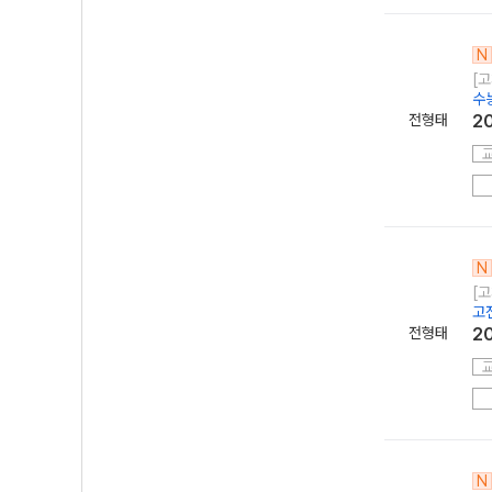
N
[고
수
전형태
2
N
[고
고
전형태
2
N