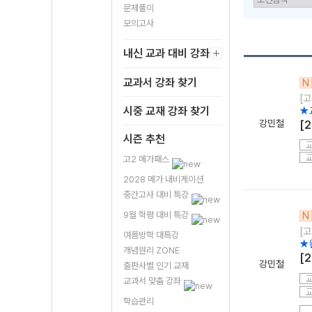
문제풀이
모의고사
내신 교과 대비 강좌
교과서 강좌 찾기
N
[고
시중 교재 강좌 찾기
★
강민철
[
시즌 추천
고2 메가패스
2028 메가 내비게이션
중간고사 대비 특강
9월 학평 대비 특강
N
[고
여름방학 대특강
★
개념원리 ZONE
[
강민철
출판사별 인기 교재
교과서 맞춤 강좌
학습관리