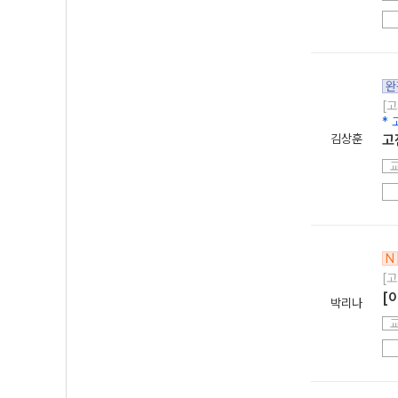
완
[고
* 
김상훈
고
N
[고
[
박리나