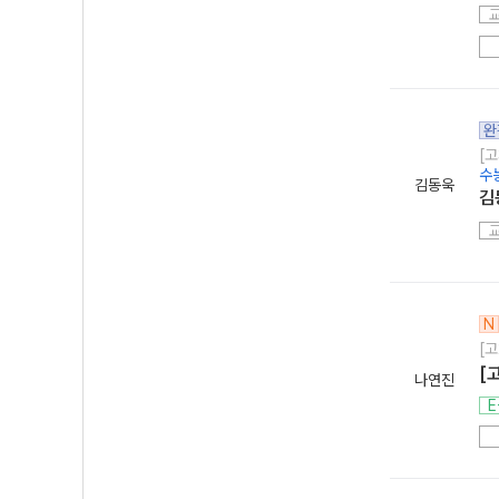
완
[고
수
김동욱
김
N
[고
[
나연진
E