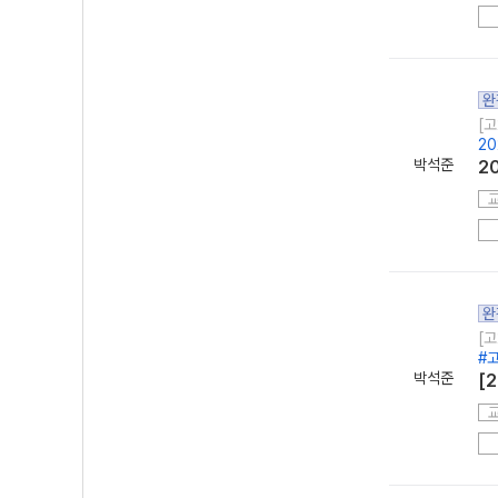
완
[고
2
박석준
2
완
[고
#
박석준
[