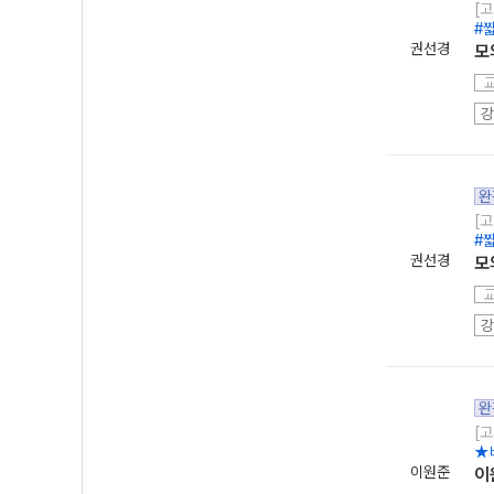
[고
#
권선경
모
강
완
[고
#
권선경
모
강
완
[고
★
이원준
이