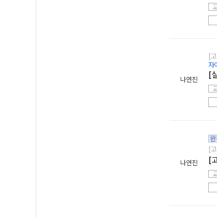
[고
자
[
나연진
완
[고
[
나연진