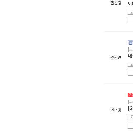
권선경
모의
완
[고
내
권선경
2
[고
[
권선경