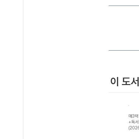
이 도
- 매일
매3비 - 매일 지
예비 매3 매일 개
매3어휘 매일 3
매3력
는 영
문 3개씩 공부하
념 3개씩 공부하
단계로 공부하는
+독서
기출
는 비문학 독서
는 문법(언어)/화
수능·내신 빈출
(202
년)
수능 기출 (2027
법/작문-22개정
국어 어휘 (2026