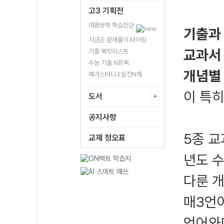
고3 기획전
여름방학 학습진단
기출과
지금은 문제풀이 타이밍
교과서
기출 북킷리스트
수능 기출 N회독
개념별
메가스터디 E실전N제
이 특히
도서
공지사항
5종 교
교재 정오표
년도 
다룬 개
매3언어
언어와매