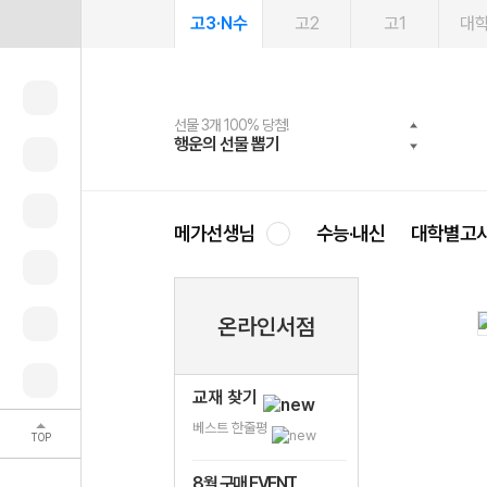
고3·N수
고2
고1
대
선물 3개 100% 당첨!
선물 100% 증정!
여름방학 스터디 캐시백
2027 러셀 단과
스마트러닝앱
메가패스
메가패스 수강생 무료혜택!
사회공헌 캠페인
행운의 선물 뽑기
메가스터디 X 올리브
메가런 썸머스쿨
강사 공개선발
설문 EVENT
3일 무료 체험권
메가클럽 멤버십
희망이룸 메가나눔
영
메가선생님
수능·내신
대학별고
온라인서점
교재 찾기
베스트 한줄평
TOP
8월 구매 EVENT