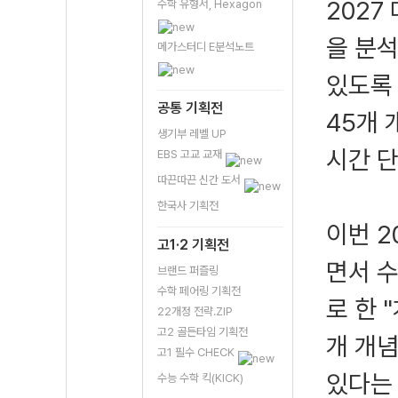
2027
수학 유형서, Hexagon
을 분석
메가스터디 E분석노트
있도록 
공통 기획전
45개
생기부 레벨 UP
시간 단
EBS 고교 교재
따끈따끈 신간 도서
한국사 기획전
이번 2
고1·2 기획전
면서 수
브랜드 퍼즐링
수학 페어링 기획전
로 한 
22개정 전략.ZIP
고2 골든타임 기획전
개 개
고1 필수 CHECK
있다는 
수능 수학 킥(KICK)