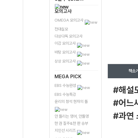
모의고사
OMEGA 모의고사
전대실모
다상다독 모의고사
이감 모의고사
바탕 모의고사
상상 모의고사
책소
MEGA PICK
EBS 수능완성
#해설
EBS 수능특강
#어느새
윤리의 정석 현자의 돌
#과연 
안 틀리는 영어, 안틀영
한 권 질주&한 판 승부
지인선 시리즈