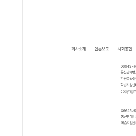
수능 대비)
(2026년용)
년용)
회사소개
언론보도
사회공헌
06643 서
통신판매번호
학원설립·운
학습지원센터
copyrigh
06643 서
통신판매번호
학습지원센터