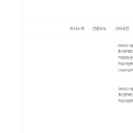
회사소개
언론보도
사회공헌
06643 서
통신판매번호
학원설립·운
학습지원센터
copyrigh
06643 서
통신판매번호
학습지원센터