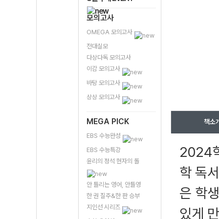
모의고사
OMEGA 모의고사
전대실모
다상다독 모의고사
이감 모의고사
바탕 모의고사
상상 모의고사
MEGA PICK
책소
EBS 수능완성
2024
EBS 수능특강
윤리의 정석 현자의 돌
학 독서
안 틀리는 영어, 안틀영
은 학
한 권 질주&한 판 승부
지인선 시리즈
있게 만