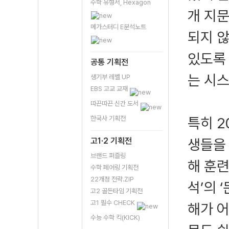
수학 유형서, Hexagon
개 지문
메가스터디 E분석노트
되지 않
있도록
공통 기획전
는 시
생기부 레벨 UP
EBS 고교 교재
따끈따끈 신간 도서
한국사 기획전
특히 2
고1·2 기획전
생들을
브랜드 퍼즐링
해 훈련
수학 페어링 기획전
22개정 전략.ZIP
석’의 
고2 골든타임 기획전
고1 필수 CHECK
해가 
수능 수학 킥(KICK)