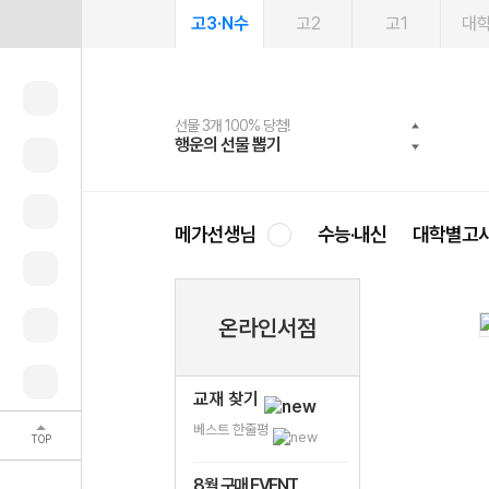
고3·N수
고2
고1
대
선물 3개 100% 당첨!
선물 100% 증정!
여름방학 스터디 캐시백
2027 러셀 단과
스마트러닝앱
메가패스
메가패스 수강생 무료혜택!
사회공헌 캠페인
행운의 선물 뽑기
메가스터디 X 올리브
메가런 썸머스쿨
강사 공개선발
설문 EVENT
3일 무료 체험권
메가클럽 멤버십
희망이룸 메가나눔
영
메가선생님
수능·내신
대학별고
온라인서점
교재 찾기
베스트 한줄평
TOP
8월 구매 EVENT