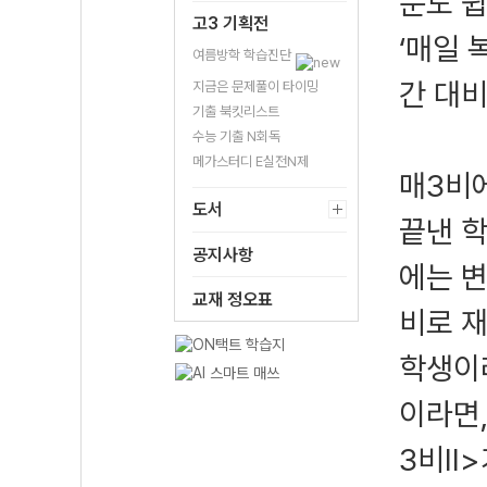
문도 쉽
고3 기획전
‘매일 
여름방학 학습진단
간 대비
지금은 문제풀이 타이밍
기출 북킷리스트
수능 기출 N회독
메가스터디 E실전N제
매3비
도서
끝낸 
공지사항
에는 변
교재 정오표
비로 
학생이라
이라면,
3비Ⅱ>