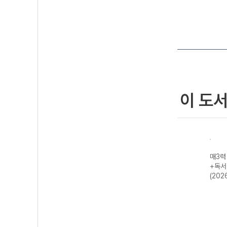
이 도
- 매일 지
예비 매3 매일 개
매3어휘 매일 3
매3력 - 어휘력
개씩 공부하
념 3개씩 공부하
단계로 공부하는
+독서력+국어력
문학 독서
는 문법(언어)/화
수능·내신 빈출
(2026년용)
출 (2027
법/작문-22개정
국어 어휘 (2026
비)
(2026년용)
년용)