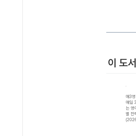
이 도
일 개
매3어휘 매일 3
매3력 - 어휘력
매3영 빈순삽 -
매3영
공부하
단계로 공부하는
+독서력+국어력
매일 3개씩 푸는
매일 
)/화
수능·내신 빈출
(2026년용)
영어독해 빈칸/순
는 영
2개정
국어 어휘 (2026
서/삽입 (2026
별 전
년용)
년용)
(202