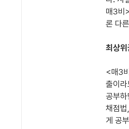
매3비
론 다른
최상위
<매3비
출이라
공부하
채점법
게 공