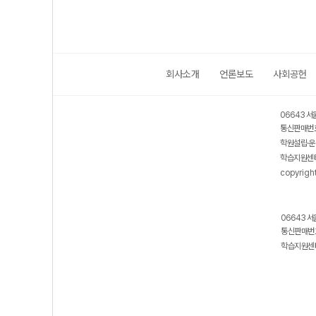
회사소개
언론보도
사회공헌
06643 서
통신판매번호
학원설립·운
학습지원센터
copyrigh
06643 서
통신판매번호
학습지원센터