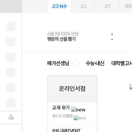
고3·N수
고2
고1
대
선물 3개 100% 당첨!
선물 100% 증정!
여름방학 스터디 캐시백
2027 러셀 단과
스마트러닝앱
메가패스
메가패스 수강생 무료혜택!
사회공헌 캠페인
행운의 선물 뽑기
메가스터디 X 올리브
메가런 썸머스쿨
강사 공개선발
설문 EVENT
3일 무료 체험권
메가클럽 멤버십
희망이룸 메가나눔
영
메가선생님
수능·내신
대학별고
온라인서점
교재 찾기
베스트 한줄평
TOP
8월 구매 EVENT