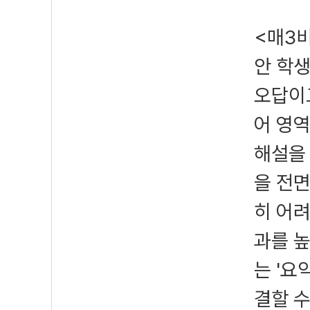
<매3비
안 학
오답이고
어 영
해설을
을 전면
히 어
과를 높
는 '요
결할 수