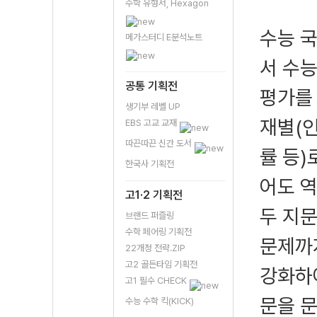
수학 유형서, Hexagon
수능 국
메가스터디 E분석노트
서 수능
공통 기획전
평가를
생기부 레벨 UP
재별(인
EBS 고교 교재
따끈따끈 신간 도서
률 등)
한국사 기획전
어도 역
고1·2 기획전
두 지문
브랜드 퍼즐링
수학 페어링 기획전
문제까지
22개정 전략.ZIP
고2 골든타임 기획전
강화하
고1 필수 CHECK
문을 
수능 수학 킥(KICK)