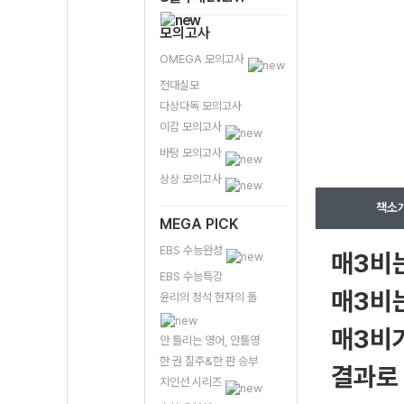
모의고사
OMEGA 모의고사
전대실모
다상다독 모의고사
이감 모의고사
바탕 모의고사
상상 모의고사
책소
MEGA PICK
EBS 수능완성
매3비
EBS 수능특강
매3비
윤리의 정석 현자의 돌
매3비
안 틀리는 영어, 안틀영
한 권 질주&한 판 승부
결과로
지인선 시리즈