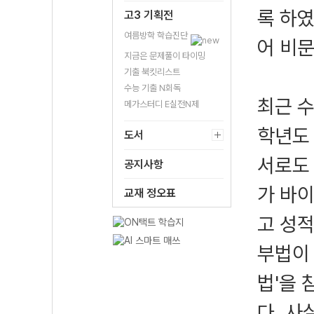
록 하였
고3 기획전
여름방학 학습진단
어 비
지금은 문제풀이 타이밍
기출 북킷리스트
수능 기출 N회독
최근 수
메가스터디 E실전N제
학년도 
도서
서로도 
공지사항
가 바
교재 정오표
고 성적
부법이 
법'을 
다. 사