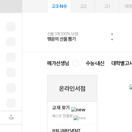
고3·N수
고2
고1
대
선물 3개 100% 당첨!
선물 100% 증정!
여름방학 스터디 캐시백
2027 러셀 단과
스마트러닝앱
메가패스
메가패스 수강생 무료혜택!
사회공헌 캠페인
행운의 선물 뽑기
메가스터디 X 올리브
메가런 썸머스쿨
강사 공개선발
설문 EVENT
3일 무료 체험권
메가클럽 멤버십
희망이룸 메가나눔
영
메가선생님
수능·내신
대학별고
온라인서점
교재 찾기
베스트 한줄평
TOP
8월 구매 EVENT