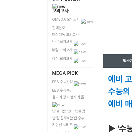
모의고사
OMEGA 모의고사
전대실모
다상다독 모의고사
이감 모의고사
바탕 모의고사
상상 모의고사
책소
MEGA PICK
예비 
EBS 수능완성
수능의 
EBS 수능특강
윤리의 정석 현자의 돌
예비 매
안 틀리는 영어, 안틀영
한 권 질주&한 판 승부
지인선 시리즈
▶
'수