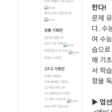
수학 유형서, Hexagon
한다!
메가스터디 E분석노트
문제 
다. 수
공통 기획전
여 수능
생기부 레벨 UP
EBS 고교 교재
습으로 
따끈따끈 신간 도서
해 기
한국사 기획전
서 학습
고1·2 기획전
브랜드 퍼즐링
항을 독
수학 페어링 기획전
22개정 전략.ZIP
고2 골든타임 기획전
고1 필수 CHECK
▶
엄선
수능 수학 킥(KICK)