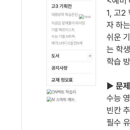
<예비 
고3 기획전
1, 고
여름방학 학습진단
자 하는
지금은 문제풀이 타이밍
기출 북킷리스트
쉬운 기
수능 기출 N회독
메가스터디 E실전N제
는 학
도서
학습 
공지사항
교재 정오표
▶
문제
수능 
빈칸 추
필수 