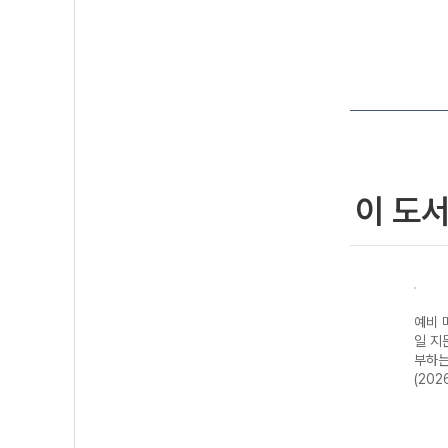
이 도
휘력
매3영 빈순삽 -
매3영 전략독해 :
매3영 기출하프
예비 매
국어력
매일 3개씩 푸는
매일 3단계로 푸
모의고사 : 매일
일 지
영어독해 빈칸/순
는 영어독해 유형
3단계로 푸는 영
부하는
서/삽입 (2026
별 전략독해
어독해 기출하프
(202
년용)
(2026년용)
모의고사 (2026
년용)