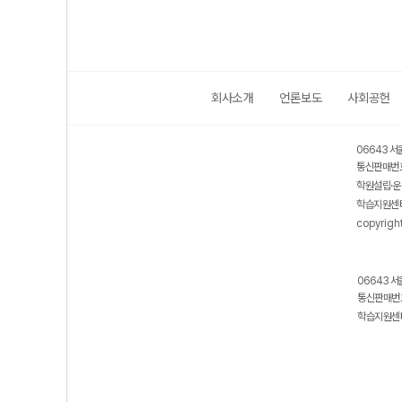
회사소개
언론보도
사회공헌
06643 서
통신판매번호
학원설립·운
학습지원센터
copyrigh
06643 서
통신판매번호
학습지원센터