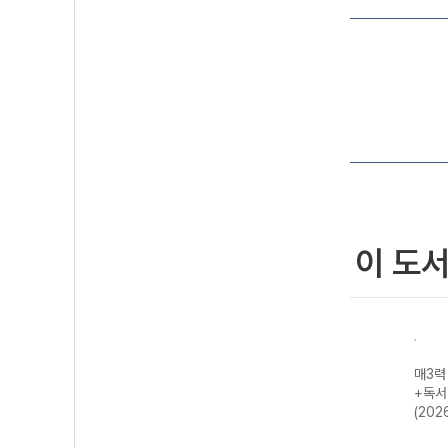
이 도
- 매일
매3비 - 매일 지
예비 매3 매일 개
매3어휘 매일 3
매3력
는 영
문 3개씩 공부하
념 3개씩 공부하
단계로 공부하는
+독서
기출
는 비문학 독서
는 문법(언어)/화
수능·내신 빈출
(202
년)
수능 기출 (2027
법/작문-22개정
국어 어휘 (2026