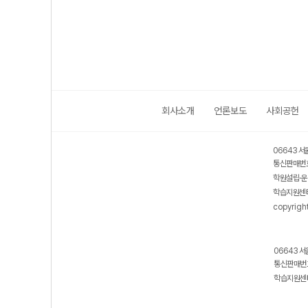
수능 대비)
(2026년용)
년용)
회사소개
언론보도
사회공헌
06643 서
통신판매번호
학원설립·운
학습지원센터
copyrigh
06643 서
통신판매번호
학습지원센터