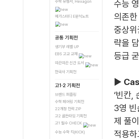
수능 영
수학 유형서, Hexagon
의존한 
메가스터디 E분석노트
중상위권
공통 기획전
략을 담
생기부 레벨 UP
등급 
EBS 고교 교재
따끈따끈 신간 도서
한국사 기획전
▶
Ca
고1·2 기획전
‘빈칸,
브랜드 퍼즐링
수학 페어링 기획전
3영 빈
22개정 전략.ZIP
고2 골든타임 기획전
제 풀이
고1 필수 CHECK
적용하
수능 수학 킥(KICK)