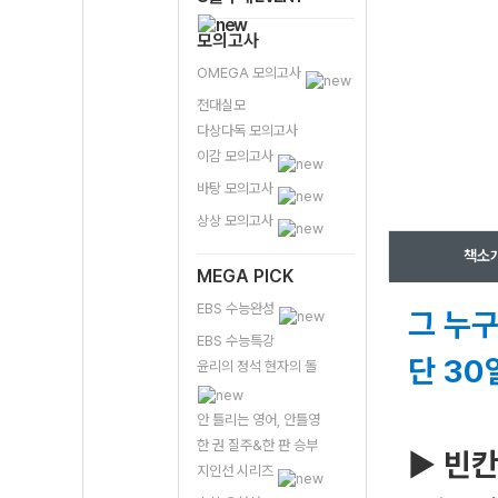
모의고사
OMEGA 모의고사
전대실모
다상다독 모의고사
이감 모의고사
바탕 모의고사
상상 모의고사
책소
MEGA PICK
EBS 수능완성
그 누구
EBS 수능특강
단 30
윤리의 정석 현자의 돌
안 틀리는 영어, 안틀영
한 권 질주&한 판 승부
▶
빈칸
지인선 시리즈