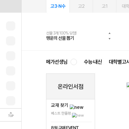
고3·N수
고2
고1
대
선물 3개 100% 당첨!
선물 100% 증정!
여름방학 스터디 캐시백
2027 러셀 단과
스마트러닝앱
메가패스
메가패스 수강생 무료혜택!
사회공헌 캠페인
행운의 선물 뽑기
메가스터디 X 올리브
메가런 썸머스쿨
강사 공개선발
설문 EVENT
3일 무료 체험권
메가클럽 멤버십
희망이룸 메가나눔
영
메가선생님
수능·내신
대학별고
온라인서점
교재 찾기
베스트 한줄평
TOP
8월 구매 EVENT