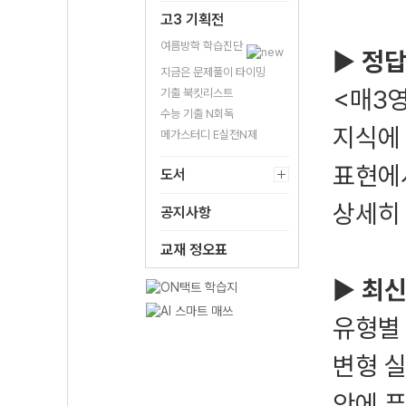
고3 기획전
여름방학 학습진단
▶
정답
지금은 문제풀이 타이밍
<매3영
기출 북킷리스트
수능 기출 N회독
지식에
메가스터디 E실전N제
표현에
도서
상세히
공지사항
교재 정오표
▶
최신
유형별 
변형 실
안에 