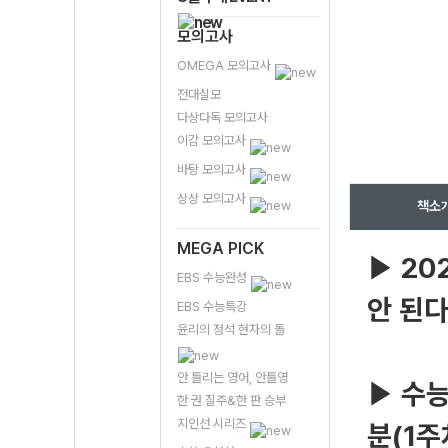
모의고사
OMEGA 모의고사
전대실모
다상다독 모의고사
이감 모의고사
바탕 모의고사
상상 모의고사
책소
MEGA PICK
20
▶
EBS 수능완성
안 된다
EBS 수능특강
윤리의 정석 현자의 돌
안 틀리는 영어, 안틀영
수능
▶
한 권 질주&한 판 승부
지인선 시리즈
분(1주