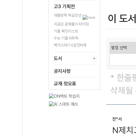
고3 기획전
이 도
여름방학 학습진단
지금은 문제풀이 타이밍
기출 북킷리스트
수능 기출 N회독
메가스터디 E실전N제
도서
공지사항
* 한줄
교재 정오표
삭제될 
전*서
N제치