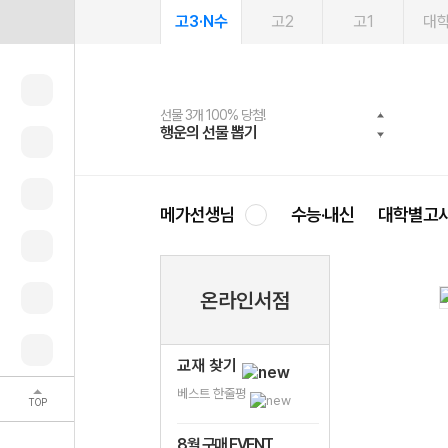
고3·N수
고2
고1
대
선물 3개 100% 당첨!
선물 100% 증정!
여름방학 스터디 캐시백
2027 러셀 단과
스마트러닝앱
메가패스
메가패스 수강생 무료혜택!
사회공헌 캠페인
행운의 선물 뽑기
메가스터디 X 올리브
메가런 썸머스쿨
강사 공개선발
설문 EVENT
3일 무료 체험권
메가클럽 멤버십
희망이룸 메가나눔
영
메가선생님
수능·내신
대학별고
온라인서점
교재 찾기
베스트 한줄평
TOP
8월 구매 EVENT