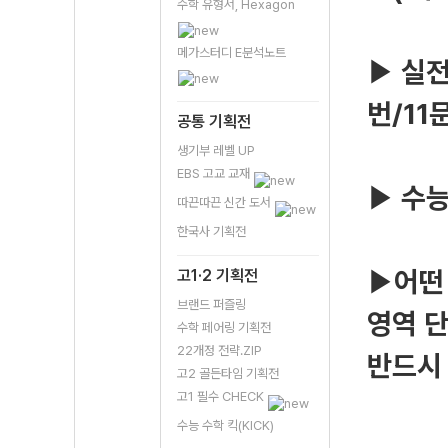
수학 유형서, Hexagon
메가스터디 E분석노트
실전
▶
번/11
공통 기획전
생기부 레벨 UP
EBS 고교 교재
수능
▶
따끈따끈 신간 도서
한국사 기획전
어떤
고1·2 기획전
▶
브랜드 퍼즐링
영역 
수학 페어링 기획전
22개정 전략.ZIP
반드시
고2 골든타임 기획전
고1 필수 CHECK
수능 수학 킥(KICK)