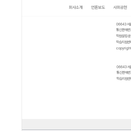
회사소개
언론보도
사회공헌
06643 서
통신판매번호
학원설립·운
학습지원센터
copyrigh
06643 서
통신판매번호
학습지원센터