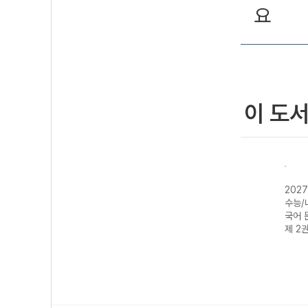
요
이 도
2027 상상국어
2027 상상내공
20
매리트
수능/내신 필수
수능
국어 문법 3000
국어 
제 2권
제 3