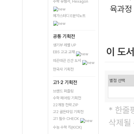
수학 유형서, Hexagon
육과정
메가스터디 E분석노트
공통 기획전
생기부 레벨 UP
이 도
EBS 고교 교재
따끈따끈 신간 도서
한국사 기획전
고1·2 기획전
브랜드 퍼즐링
수학 페어링 기획전
22개정 전략.ZIP
* 한줄
고2 골든타임 기획전
고1 필수 CHECK
삭제될 
수능 수학 킥(KICK)