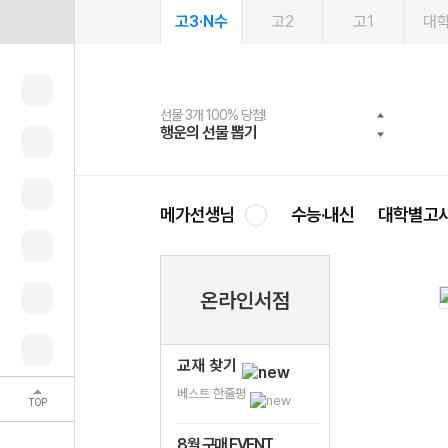
고3·N수
고2
고1
대
선물 3개 100% 당첨!
선물 100% 증정!
여름방학 스터디 캐시백
2027 러셀 단과
스마트러닝앱
메가패스
메가패스 수강생 무료혜택!
사회공헌 캠페인
행운의 선물 뽑기
메가스터디 X 올리브
메가런 썸머스쿨
강사 공개선발
설문 EVENT
3일 무료 체험권
메가클럽 멤버십
희망이룸 메가나눔
영
메가선생님
수능·내신
대학별고
온라인서점
교재 찾기
베스트 한줄평
TOP
8월 구매 EVENT