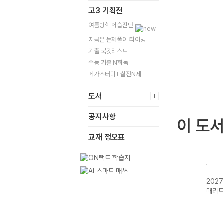
고3 기획전
여름방학 학습진단
지금은 문제풀이 타이밍
기출 북킷리스트
수능 기출 N회독
메가스터디 E실전N제
도서
공지사항
이 도
교재 정오표
상국어
2027 상상국어
2027 상상내공
2027 상상내공
202
 작문
수능 국어 필수
수능 문학 필수
수능/내신 필수
매리
어휘 800
고전시가 125
국어 문법 3000
제 1권