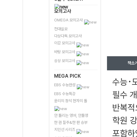
모의고사
OMEGA 모의고사
전대실모
다상다독 모의고사
이감 모의고사
바탕 모의고사
상상 모의고사
책소
MEGA PICK
수능･모
EBS 수능완성
필수 
EBS 수능특강
윤리의 정석 현자의 돌
반복적으
안 틀리는 영어, 안틀영
학원 강
한 권 질주&한 판 승부
지인선 시리즈
포함하였