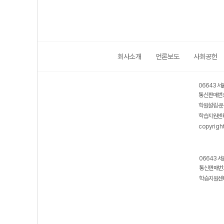
회사소개
언론보도
사회공헌
06643 서
통신판매번호
학원설립·운
학습지원센터
copyrigh
06643 서
통신판매번호
학습지원센터