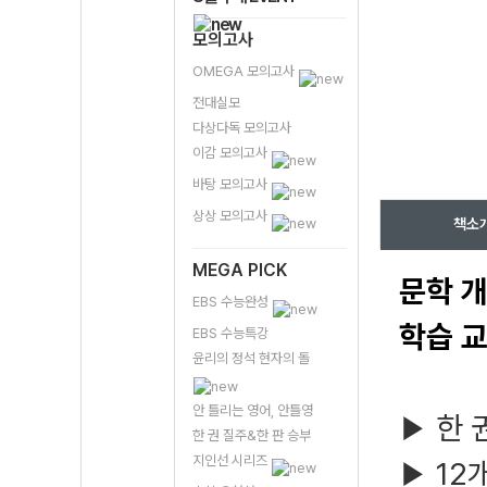
모의고사
OMEGA 모의고사
전대실모
다상다독 모의고사
이감 모의고사
바탕 모의고사
상상 모의고사
책소
MEGA PICK
문학 개
EBS 수능완성
학습 
EBS 수능특강
윤리의 정석 현자의 돌
안 틀리는 영어, 안틀영
한 
▶
한 권 질주&한 판 승부
지인선 시리즈
12
▶