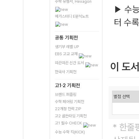
수학 유형서, Hexagon
수능
▶
메가스터디 E분석노트
터 수
공통 기획전
생기부 레벨 UP
EBS 고교 교재
따끈따끈 신간 도서
이 도
한국사 기획전
고1·2 기획전
브랜드 퍼즐링
수학 페어링 기획전
22개정 전략.ZIP
고2 골든타임 기획전
고1 필수 CHECK
* 한줄
수능 수학 킥(KICK)