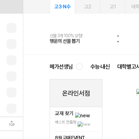
고3·N수
고2
고1
대
선물 3개 100% 당첨!
선물 100% 증정!
여름방학 스터디 캐시백
2027 러셀 단과
스마트러닝앱
메가패스
메가패스 수강생 무료혜택!
사회공헌 캠페인
행운의 선물 뽑기
메가스터디 X 올리브
메가런 썸머스쿨
강사 공개선발
설문 EVENT
3일 무료 체험권
메가클럽 멤버십
희망이룸 메가나눔
영
메가선생님
수능·내신
대학별고
온라인서점
교재 찾기
베스트 한줄평
TOP
8월 구매 EVENT