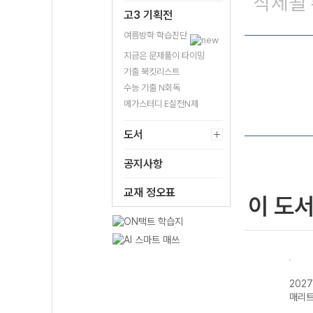
삭제될 
고3 기획전
여름방학 학습진단
지금은 문제풀이 타이밍
기출 북킷리스트
수능 기출 N회독
메가스터디 E실전N제
도서
공지사항
교재 정오표
이 도
상국어
2027 상상국어
2027 상상내공
2027 상상내공
202
 작문
수능 국어 필수
수능 문학 필수
수능/내신 필수
매리
어휘 800
고전시가 125
국어 문법 3000