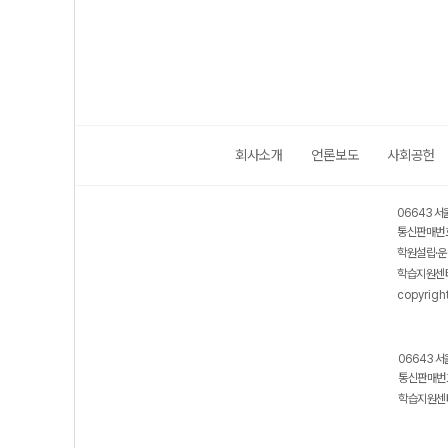
제 1권
회사소개
언론보도
사회공헌
06643 서
통신판매번호
학원설립·운
학습지원센터
copyrigh
06643 서
통신판매번호
학습지원센터