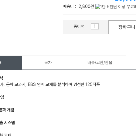
배송비 :
2,800원
종이책
장바구니
메가스터디
개
목차
배송/교환/환불
분석
가, 문학 교과서, EBS 연계 교재를 분석하여 엄선한 125작품
반영
･문학 개념
습 시스템
화 교재