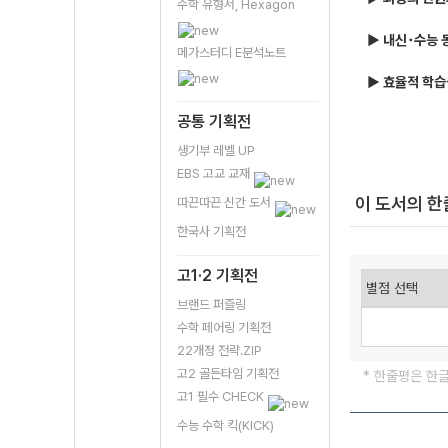
수학 유형서, Hexagon
▶ 내신･수능 
메가스터디 E분석노트
▶ 효율적 학습
공통 기획전
생기부 레벨 UP
EBS 고교 교재
이 도서의 
따끈따끈 신간 도서
한국사 기획전
고1·2 기획전
브랜드 퍼즐링
수학 페어링 기획전
22개정 전략.ZIP
고2 골든타임 기획전
* 한줄평은 한
고1 필수 CHECK
수능 수학 킥(KICK)