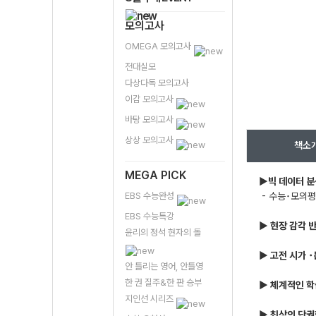
모의고사
OMEGA 모의고사
전대실모
다상다독 모의고사
이감 모의고사
바탕 모의고사
상상 모의고사
책소
MEGA PICK
▶빅 데이터 
EBS 수능완성
- 수능･모의평
EBS 수능특강
▶ 현장 감각 
윤리의 정석 현자의 돌
▶ 고전 시가 
안 틀리는 영어, 안틀영
한 권 질주&한 판 승부
▶ 체계적인 학
지인선 시리즈
▶ 최상의 단권