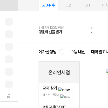
고3·N수
고2
고1
대
선물 3개 100% 당첨!
선물 100% 증정!
여름방학 스터디 캐시백
2027 러셀 단과
스마트러닝앱
메가패스
메가패스 수강생 무료혜택!
사회공헌 캠페인
행운의 선물 뽑기
메가스터디 X 올리브
메가런 썸머스쿨
강사 공개선발
설문 EVENT
3일 무료 체험권
메가클럽 멤버십
희망이룸 메가나눔
영
메가선생님
수능·내신
대학별고
온라인서점
교재 찾기
베스트 한줄평
TOP
8월 구매 EVENT