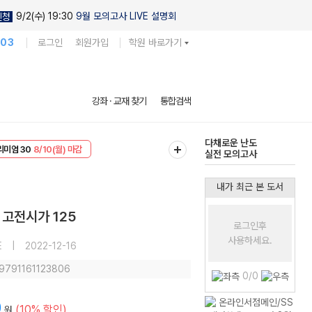
9/2(수) 19:30
9월 모의고사 LIVE 설명회
신청
103
로그인
회원가입
학원 바로가기
현우진의
강좌 · 교재 찾기
통합검색
킬링캠프 시즌1
EVENT
8/10(월) 마감
다채로운 난도
리미엄 30
8/10(월) 마감
실전 모의고사
내가 최근 본 도서
 고전시가 125
로그인후
사용하세요.
E
|
2022-12-16
 9791161123806
0/0
0
(10% 할인)
원