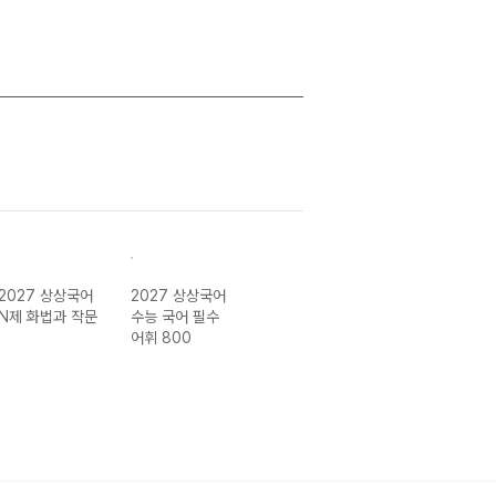
2027 상상국어
2027 상상국어
2027 상상내공
2027 상상국어
N제 화법과 작문
수능 국어 필수
수능/내신 필수
매리트
어휘 800
국어 문법 3000
제 1권