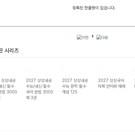
등록된 한줄평이 없습니다.
1
은 시리즈
7 상상내공
2027 상상내공
2027 상상내공
2027 상상국어
내신 필수
수능/내신 필수
수능 문학 필수
N제 언어와 매체
문법 3000
국어 문법 3000
개념 125
권
제 3권