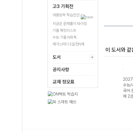
고3 기획전
여름방학 학습진단
지금은 문제풀이 타이밍
기출 북킷리스트
수능 기출 N회독
메가스터디 E실전N제
이 도서와 같
도서
공지사항
상국어
2027 상상국어
2027 상상내공
2027 상상국어
202
교재 정오표
 작문
수능 국어 필수
수능/내신 필수
매리트
수능/
어휘 800
국어 문법 3000
국어 
제 1권
제 2