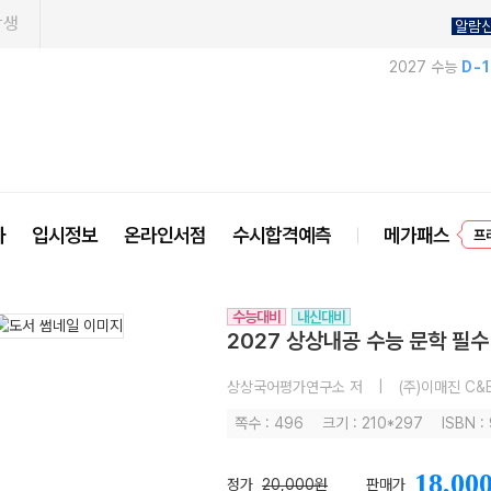
학생
알람
2027 수능
D-
사
입시정보
온라인서점
수시합격예측
메가패스
프
수능대비
내신대비
2027 상상내공 수능 문학 필수
상상국어평가연구소 저
|
(주)이매진 C&
쪽수 : 496
크기 : 210*297
ISBN :
18,00
정가
20,000원
판매가