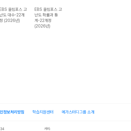
EBS 올림포스 고
EBS 올림포스 고
EBS 올림포스 공
EBS 올림포스 
난도 대수-22개
난도 확률과 통
통수학2-22개정
어독해 9대 변별
정 (2026년)
계-22개정
(2026년용)
유형 (2026년용
(2026년)
인정보처리방침
학습지원센터
메가스터디그룹 소개
서비스 가입사실 확인
034