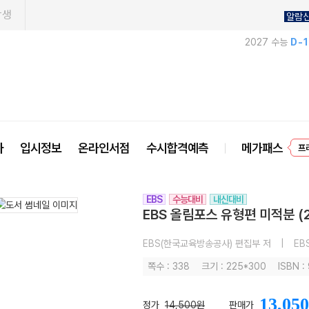
학생
알람
2027 수능
D-
사
입시정보
온라인서점
수시합격예측
메가패스
프
EBS
수능대비
내신대비
EBS 올림포스 유형편 미적분 (
EBS(한국교육방송공사) 편집부 저
|
EB
쪽수 : 338
크기 : 225*300
ISBN 
13,050
정가
14,500원
판매가