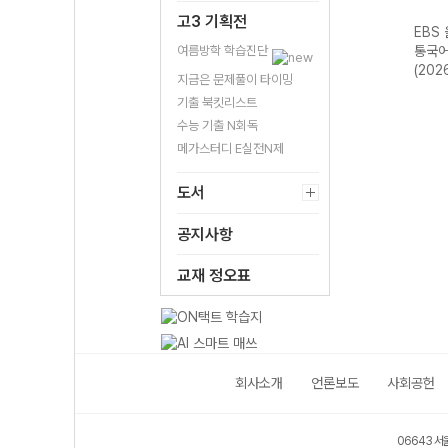
고3 기획전
스 전
EBS 올림포스 독
EBS 올림포스 고
EBS 올림포스 공
EBS
평가
서와 작문-22개
급영어독해 영미
여름방학 학습진단
통국어2-22개정
통국어
영어
정 (2026년)
문학 읽기-22개
(2026년용)
(202
지금은 문제풀이 타이밍
2026
정 (2026년용)
기출 북킷리스트
수능 기출 N회독
메가스터디 E실전N제
도서
공지사항
교재 정오표
회사소개
언론보도
사회공헌
06643 서