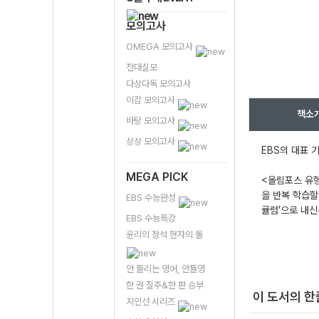
모의고사
OMEGA 모의고사
전대실모
다상다독 모의고사
이감 모의고사
책소
바탕 모의고사
상상 모의고사
EBS의 대표 
MEGA PICK
<올림포스 유형
을 반복 학습할
EBS 수능완성
큘럼’으로 내신
EBS 수능특강
윤리의 정석 현자의 돌
안 틀리는 영어, 안틀영
한 권 질주&한 판 승부
이 도서의 
지인선 시리즈