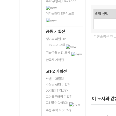
수학 유형서, Hexagon
메가스터디 E분석노트
공통 기획전
* 한줄평은 한
생기부 레벨 UP
EBS 고교 교재
따끈따끈 신간 도서
한국사 기획전
고1·2 기획전
브랜드 퍼즐링
수학 페어링 기획전
22개정 전략.ZIP
고2 골든타임 기획전
이 도서와 같
고1 필수 CHECK
수능 수학 킥(KICK)