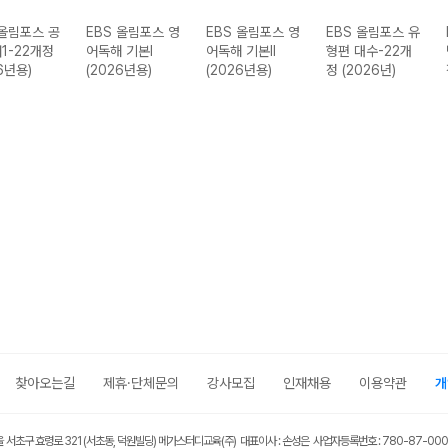
 올림포스 공
EBS 올림포스 영
EBS 올림포스 영
EBS 올림포스 유
1-22개정
어독해 기본I
어독해 기본II
형편 대수-22개
6년용)
(2026년용)
(2026년용)
정 (2026년)
찾아오는길
제휴·단체문의
강사모집
인재채용
이용약관
개
울 서초구 효령로 321 (서초동, 덕원빌딩) 메가스터디교육(주) 대표이사 : 손성은 사업자등록번호 : 780-87-00