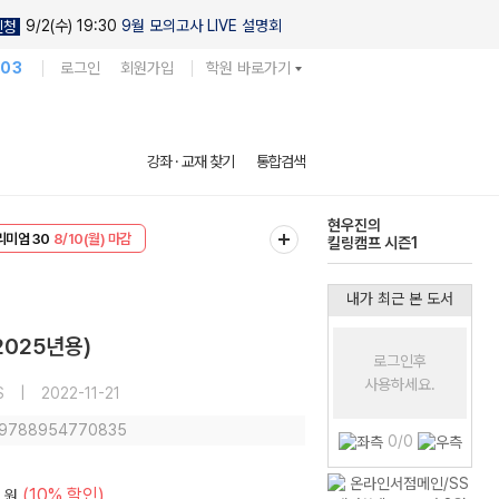
9/2(수) 19:30
9월 모의고사 LIVE 설명회
신청
103
로그인
회원가입
학원 바로가기
현우진의
강좌 · 교재 찾기
통합검색
킬링캠프 시즌1
EVENT
8/10(월) 마감
다채로운 난도
리미엄 30
8/10(월) 마감
실전 모의고사
내가 최근 본 도서
2025년용)
로그인후
사용하세요.
S
|
2022-11-21
: 9788954770835
0/0
(10% 할인)
원