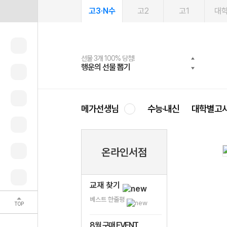
고3·N수
고2
고1
대
선물 3개 100% 당첨!
선물 100% 증정!
여름방학 스터디 캐시백
2027 러셀 단과
스마트러닝앱
메가패스
메가패스 수강생 무료혜택!
사회공헌 캠페인
행운의 선물 뽑기
메가스터디 X 올리브
메가런 썸머스쿨
강사 공개선발
설문 EVENT
3일 무료 체험권
메가클럽 멤버십
희망이룸 메가나눔
영
메가선생님
수능·내신
대학별고
온라인서점
교재 찾기
베스트 한줄평
TOP
8월 구매 EVENT