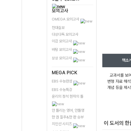
모의고사
OMEGA 모의고사
전대실모
다상다독 모의고사
이감 모의고사
바탕 모의고사
상상 모의고사
책소
MEGA PICK
교과서를 보며
EBS 수능완성
변형 자료 해석
개념 등을 제시
EBS 수능특강
윤리의 정석 현자의 돌
안 틀리는 영어, 안틀영
한 권 질주&한 판 승부
이 도서의 
지인선 시리즈