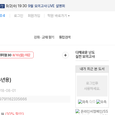
9/2(수) 19:30
9월 모의고사 LIVE 설명회
신청
104
로그인
회원가입
학원 바로가기
현우진의
강좌 · 교재 찾기
통합검색
킬링캠프 시즌1
리미엄 30
8/10(월) 마감
다채로운 난도
EVENT
8/10(월) 마감
실전 모의고사
내가 최근 본 도서
6년용)
로그인후
사용하세요.
18-08-01
 9791162335666
0/0
(10% 할인)
원