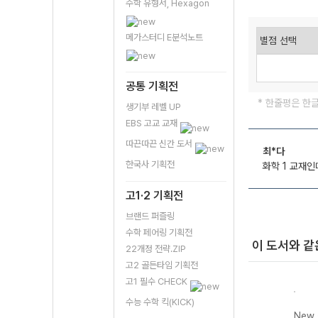
수학 유형서, Hexagon
메가스터디 E분석노트
공통 기획전
* 한줄평은 한
생기부 레벨 UP
EBS 고교 교재
따끈따끈 신간 도서
최*다
한국사 기획전
화학 1 교재인
고1·2 기획전
브랜드 퍼즐링
수학 페어링 기획전
이 도서와 같
22개정 전략.ZIP
고2 골든타임 기획전
고1 필수 CHECK
수능 수학 킥(KICK)
New 올리드 고
New