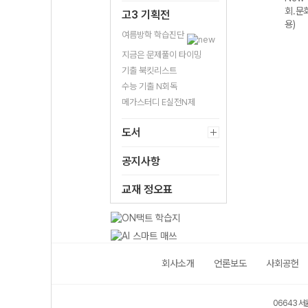
등 물리학I
회.문
고3 기획전
(2026년용)
용)
여름방학 학습진단
지금은 문제풀이 타이밍
기출 북킷리스트
수능 기출 N회독
메가스터디 E실전N제
도서
공지사항
교재 정오표
회사소개
언론보도
사회공헌
06643 서