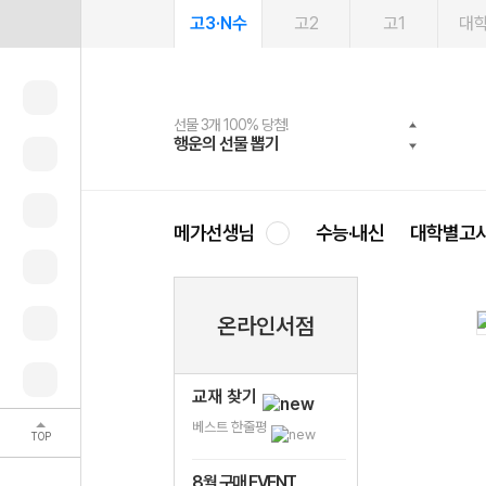
고3·N수
고2
고1
대
선물 3개 100% 당첨!
선물 100% 증정!
여름방학 스터디 캐시백
2027 러셀 단과
스마트러닝앱
메가패스
메가패스 수강생 무료혜택!
사회공헌 캠페인
행운의 선물 뽑기
메가스터디 X 올리브
메가런 썸머스쿨
강사 공개선발
설문 EVENT
3일 무료 체험권
메가클럽 멤버십
희망이룸 메가나눔
영
메가선생님
수능·내신
대학별고
온라인서점
교재 찾기
베스트 한줄평
TOP
8월 구매 EVENT