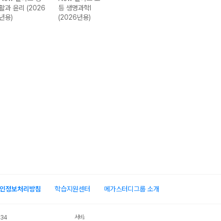
활과 윤리 (2026
등 생명과학I
등 물리학I
회.문화 (2026
년용)
(2026년용)
(2026년용)
용)
인정보처리방침
학습지원센터
메가스터디그룹 소개
서비스 가입사실 확인
034