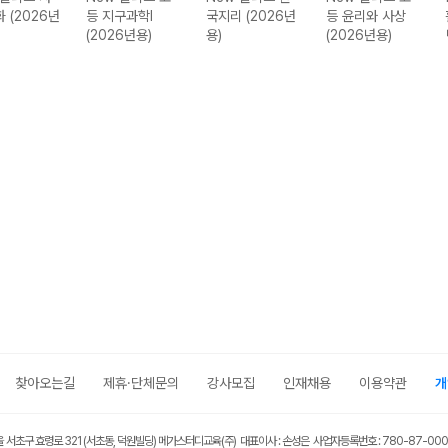
화 (2026년
등 지구과학I
국지리 (2026년
등 윤리와 사상
(2026년용)
용)
(2026년용)
찾아오는길
제휴·단체문의
강사모집
인재채용
이용약관
개
울 서초구 효령로 321 (서초동, 덕원빌딩) 메가스터디교육(주) 대표이사 : 손성은 사업자등록번호 : 780-87-00