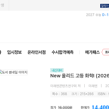
학생
알람
2027 수능
D-
프
사
입시정보
온라인서점
수시합격예측
메가패스
내신대비
New 올리드 고등 화학I (202
미래엔콘텐츠연구회 저
|
미래엔
|
20
쪽수 : 368
크기 : 215*286
ISBN :
14,400
정가
16,000원
판매가