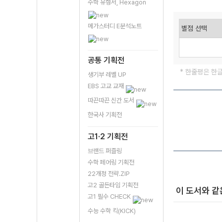
수학 유형서, Hexagon
메가스터디 E분석노트
공통 기획전
* 한줄평은 한
생기부 레벨 UP
EBS 고교 교재
따끈따끈 신간 도서
한국사 기획전
고1·2 기획전
브랜드 퍼즐링
수학 페어링 기획전
22개정 전략.ZIP
고2 골든타임 기획전
이 도서와 같
고1 필수 CHECK
수능 수학 킥(KICK)