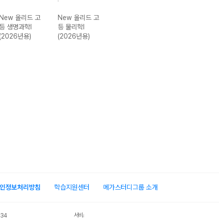
New 올리드 고
New 올리드 고
New 올리드 고
New 올리드 한
등 생명과학I
등 물리학I
등 지구과학I
국지리 (2026년
(2026년용)
(2026년용)
(2026년용)
용)
인정보처리방침
학습지원센터
메가스터디그룹 소개
서비스 가입사실 확인
034