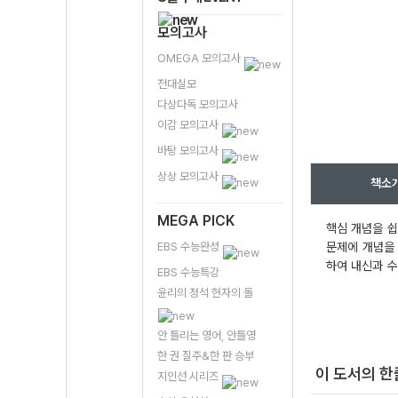
모의고사
OMEGA 모의고사
전대실모
다상다독 모의고사
이감 모의고사
바탕 모의고사
상상 모의고사
책소
MEGA PICK
핵심 개념을 쉽
EBS 수능완성
문제에 개념을 
하여 내신과 수
EBS 수능특강
윤리의 정석 현자의 돌
안 틀리는 영어, 안틀영
한 권 질주&한 판 승부
이 도서의 
지인선 시리즈