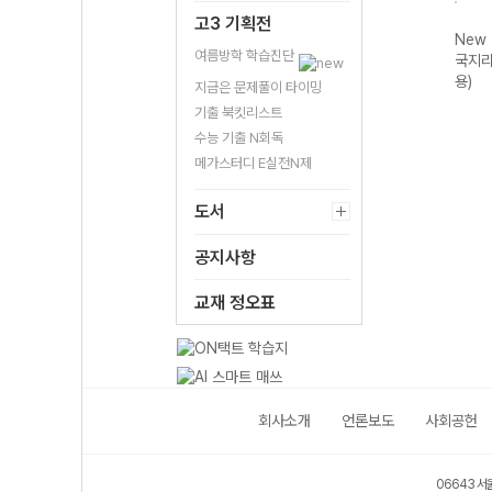
고3 기획전
New 올리드 고
New 올리드 고
New 올리드 고
New
여름방학 학습진단
등 생명과학I
등 물리학I
등 지구과학I
국지리
(2026년용)
(2026년용)
(2026년용)
용)
지금은 문제풀이 타이밍
기출 북킷리스트
수능 기출 N회독
메가스터디 E실전N제
도서
공지사항
교재 정오표
회사소개
언론보도
사회공헌
06643 서