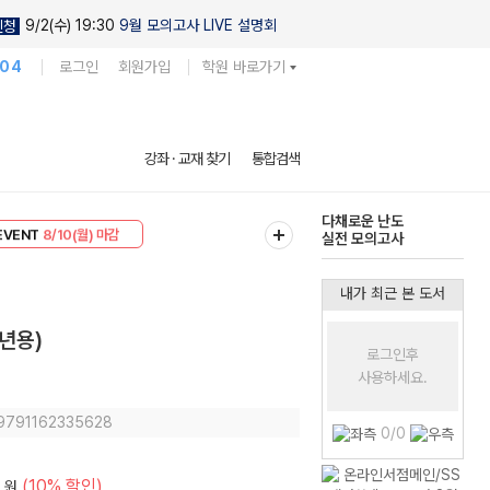
9/2(수) 19:30
9월 모의고사 LIVE 설명회
신청
104
로그인
회원가입
학원 바로가기
현우진의
강좌 · 교재 찾기
통합검색
킬링캠프 시즌1
리미엄 30
8/10(월) 마감
다채로운 난도
EVENT
8/10(월) 마감
실전 모의고사
내가 최근 본 도서
6년용)
로그인후
사용하세요.
 9791162335628
0/0
(10% 할인)
원