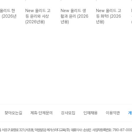
 올리드 한
New 올리드 고
New 올리드 생
New 올리드 고
 (2026년
등 윤리와 사상
활과 윤리 (2026
등 화학I (2026
(2026년용)
년용)
년용)
찾아오는길
제휴·단체문의
강사모집
인재채용
이용약관
개
울 서초구 효령로 321 (서초동, 덕원빌딩) 메가스터디교육(주) 대표이사 : 손성은 사업자등록번호 : 780-87-00