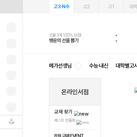
고3·N수
고2
고1
대
선물 3개 100% 당첨!
선물 100% 증정!
여름방학 스터디 캐시백
2027 러셀 단과
스마트러닝앱
메가패스
메가패스 수강생 무료혜택!
사회공헌 캠페인
행운의 선물 뽑기
메가스터디 X 올리브
메가런 썸머스쿨
강사 공개선발
설문 EVENT
3일 무료 체험권
메가클럽 멤버십
희망이룸 메가나눔
영
메가선생님
수능·내신
대학별고
온라인서점
교재 찾기
베스트 한줄평
TOP
8월 구매 EVENT