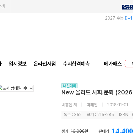
학생
알람
2027 수능
D-
프
사
입시정보
온라인서점
수시합격예측
메가패스
내신대비
New 올리드 사회.문화 (202
박홍인 저
|
미래엔
|
2018-11-01
쪽수 : 352
크기 : 215*285
ISBN :
14,400
정가
16,000원
판매가