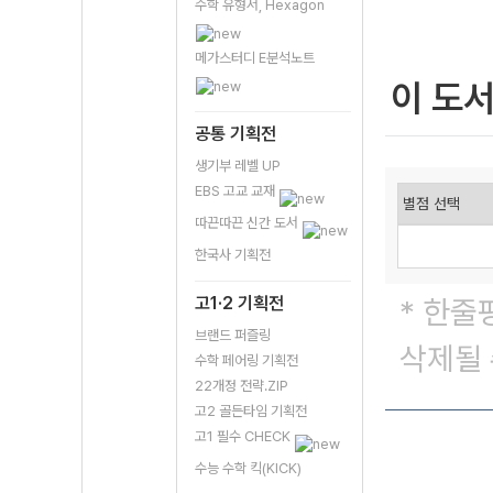
수학 유형서, Hexagon
메가스터디 E분석노트
이 도
공통 기획전
생기부 레벨 UP
EBS 고교 교재
따끈따끈 신간 도서
한국사 기획전
고1·2 기획전
* 한줄
브랜드 퍼즐링
삭제될 
수학 페어링 기획전
22개정 전략.ZIP
고2 골든타임 기획전
고1 필수 CHECK
수능 수학 킥(KICK)