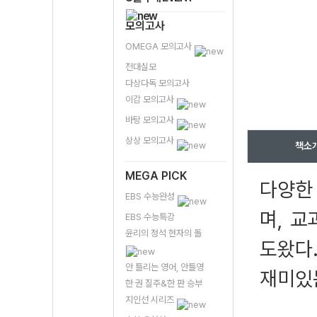
모의고사
OMEGA 모의고사
전대실모
다상다독 모의고사
이감 모의고사
바탕 모의고사
상상 모의고사
책소
MEGA PICK
다양한
EBS 수능완성
며, 
EBS 수능특강
윤리의 정석 현자의 돌
도왔다.
안 틀리는 영어, 안틀영
재미있
한 권 질주&한 판 승부
지인선 시리즈