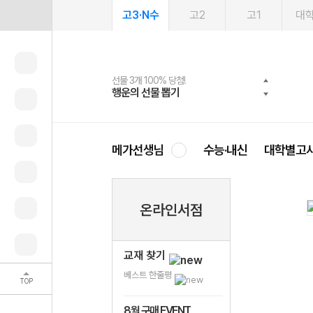
고3·N수
고2
고1
대
선물 3개 100% 당첨!
선물 100% 증정!
여름방학 스터디 캐시백
2027 러셀 단과
스마트러닝앱
메가패스
메가패스 수강생 무료혜택!
사회공헌 캠페인
행운의 선물 뽑기
메가스터디 X 올리브
메가런 썸머스쿨
강사 공개선발
설문 EVENT
3일 무료 체험권
메가클럽 멤버십
희망이룸 메가나눔
영
메가선생님
수능·내신
대학별고
온라인서점
교재 찾기
베스트 한줄평
TOP
8월 구매 EVENT