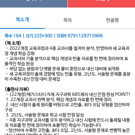
책소개
목차
한줄평
쪽수 164 | 크기 225*300 | ISBN 9791129715906
<책 소개>
- 2022개정 교육과정과 4종 교과서를 철저히 분석, 반영하여 새 교육과
정 개념 학습 강화
- 교과서와 기출 분석으로 핵심 개념과 빈출 자료를 한 번에 정리하여 효
율적인 학습 완성
- 부담 없는 분량과 단계별 문제 풀이 훈련으로 내신 대비에 최적화
- 새 교육과정의 출제 경향에 맞는 빈출 유형, 고난도, 서술형 문제를 충분
히 수록한 내신 만점 대비 문제집
<출판사 리뷰>
- (22개정)메가스터디 N제 지구과학 685제의 내신 만점 완성 POINT!
1. 22개정 교과서 완벽 분석, 핵심 개념과 자료를 한 번에 정리
2. 내신 시험의 출제 원리를 바탕으로 고빈출, 최다 오답 유형을 엄선하여
구성
3. 고난도, 서술형 문제로 학교 시험 만점 달성
- 4종 지구과학 교과서를 모두 분석하고 내신 시험에 반드시 출제될 내용
과 자료를 한 번에 정리하여 효율적인 학습이 가능합니다.
-엄선하여 수록한 고빈출, 최다 오답, 고난도, 서술형 문제로 변별력 높은