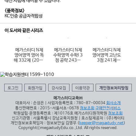
내신 시험에 대비할 수 있습니다.
<품목정보>
KC인증 공급자적합성
이 도서와 같은 시리즈
N제
메가스터디 N제
메가스터디 N제
메가스터디 N제
메
I 3
영어영역 영어 독
수학영역 수학I 3
영어영역 고난도
사
4제
해 332제 (2026
점 공략 243제
3점 241제
회
)
년용)
(2026년용)
(2026년용)
로그인
회원가입
강사모집
이용약관
개인정보처리방침
메가스터디교육㈜
대표이사 : 손성은 | 사업자등록번호 : 780-87-00034
회사소개
통신판매번호 : 2015-서울서초-0678
정보조회
구매안전서비스
학원설립∙운영등록번호 : 제10176호 메가스터디원격학원
정보조회
신고기관명 : 서울특별시 강남교육지원청 | 호스팅제공자 : (주)케이티
개인정보보호책임자 : 정보보안실 김영무 (
keeper@megastudy.net
)
CopyrightⓒmegastudyEdu.co.,Ltd. All rights reserved.