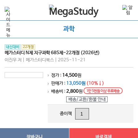
과학
내신대비
22개정
메가스터디 N제 지구과학 685제-22개정 (2026년)
이진우 저 | 메가스터디북스 | 2025-11-21
정가 :
14,500
원
>
판매가 :
13,050원
(10%↓)
>
배송비 :
2,800
원
1만 5천원 이상 무료배송
>
배송/교환/환불 안내
종이책
장바구니
바로결제