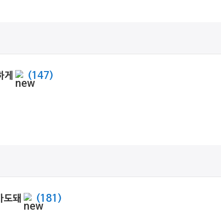
벽하게
(147)
가도돼
(181)