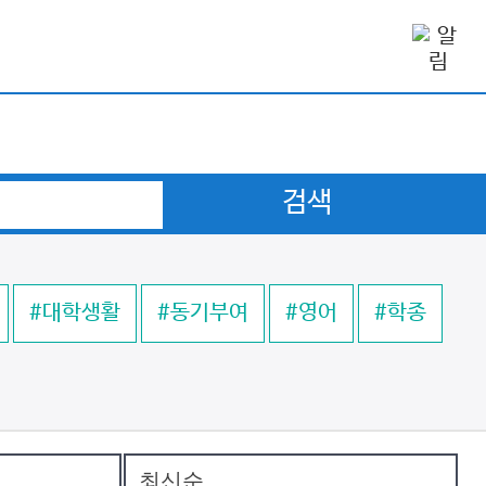
검색
#대학생활
#동기부여
#영어
#학종