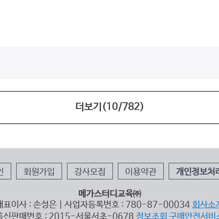
더보기(
10
/
782
)
인
회원가입
강사모집
이용약관
개인정보처
메가스터디교육㈜
대표이사 : 손성은 | 사업자등록번호 : 780-87-00034
회사소
통신판매번호 : 2015-서울서초-0678
정보조회
구매안전서비