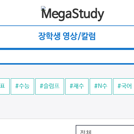
장학생 영상/칼럼
목표
#수능
#슬럼프
#재수
#N수
#국어