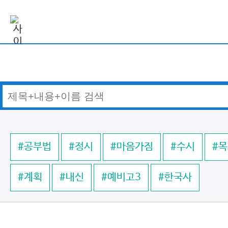
#공부법
#정시
#마음가짐
#수시
#
#계획
#내신
#예비고3
#한국사