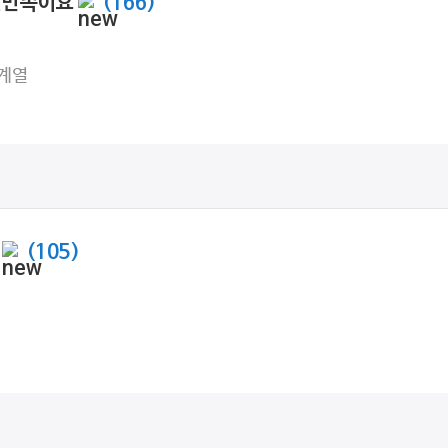
면만족이요
(166)
계열
일
(105)