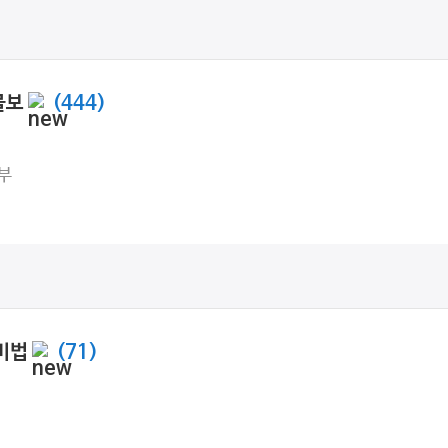
무물보
(444)
부
대비법
(71)