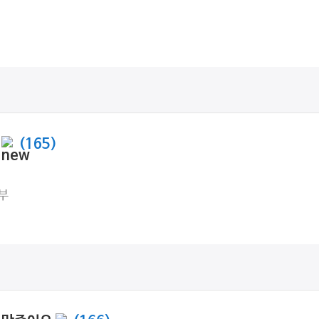
설
(165)
부