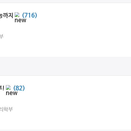
수능까지
(716)
부
부!
(82)
리학부