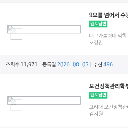
9모를 넘어서 
멘토답변
대구가톨릭대 약학
조경진
조회수 11,971 | 등록일
2026-08-05
| 추천
496
보건정책관리학
멘토답변
고려대 보건정책관
김지원