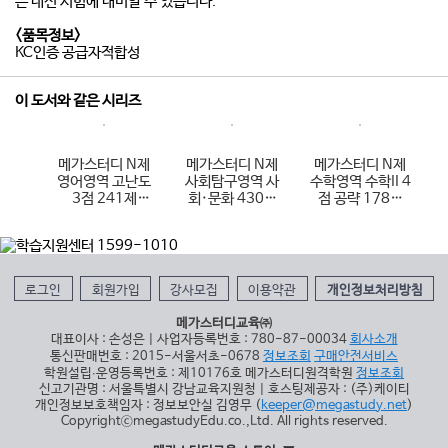
은 내신 시험에 대비할 수 있습니다.
<품목정보>
KC인증 공급자적합성
이 도서와 같은 시리즈
메가스터디 N제
메가스터디 N제
메가스터디 N제
메가스터디
영어영역 고난도
사회탐구영역 사
수학영역 수학II 4
과학탐구영
3점 241제
회·문화 430제
점 공략 178제
학I 27
(2026년용)
(2026년용)
(2026년용)
(2026년
로그인
회원가입
강사모집
이용약관
개인정보처리방침
메가스터디교육㈜
대표이사 : 손성은 | 사업자등록번호 : 780-87-00034
회사소개
통신판매번호 : 2015-서울서초-0678
정보조회
구매안전서비스
학원설립∙운영등록번호 : 제10176호 메가스터디원격학원
정보조회
신고기관명 : 서울특별시 강남교육지원청 | 호스팅제공자 : (주)케이티
개인정보보호책임자 : 정보보안실 김영무 (
keeper@megastudy.net
)
CopyrightⓒmegastudyEdu.co.,Ltd. All rights reserved.