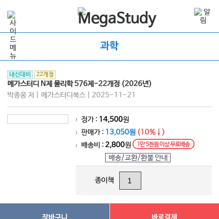
과학
내신대비
22개정
메가스터디 N제 물리학 576제-22개정 (2026년)
박종웅 저 | 메가스터디북스 | 2025-11-21
정가 :
14,500
원
>
판매가 :
13,050원
(10%↓)
>
배송비 :
2,800
원
1만 5천원 이상 무료배송
>
배송/교환/환불 안내
종이책
장바구니
바로결제