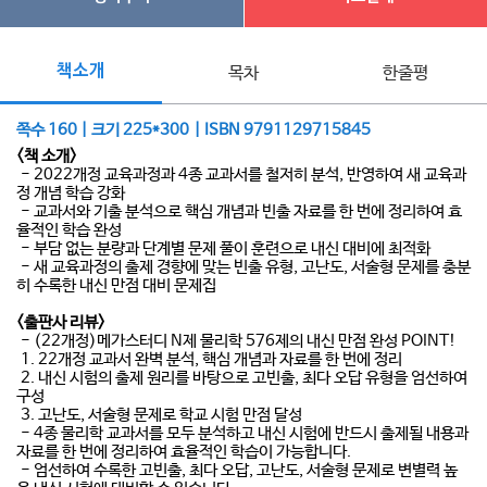
책소개
목차
한줄평
쪽수 160 | 크기 225*300 | ISBN 9791129715845
<책 소개>
- 2022개정 교육과정과 4종 교과서를 철저히 분석, 반영하여 새 교육과
정 개념 학습 강화
- 교과서와 기출 분석으로 핵심 개념과 빈출 자료를 한 번에 정리하여 효
율적인 학습 완성
- 부담 없는 분량과 단계별 문제 풀이 훈련으로 내신 대비에 최적화
- 새 교육과정의 출제 경향에 맞는 빈출 유형, 고난도, 서술형 문제를 충분
히 수록한 내신 만점 대비 문제집
<출판사 리뷰>
- (22개정)메가스터디 N제 물리학 576제의 내신 만점 완성 POINT!
1. 22개정 교과서 완벽 분석, 핵심 개념과 자료를 한 번에 정리
2. 내신 시험의 출제 원리를 바탕으로 고빈출, 최다 오답 유형을 엄선하여
구성
3. 고난도, 서술형 문제로 학교 시험 만점 달성
- 4종 물리학 교과서를 모두 분석하고 내신 시험에 반드시 출제될 내용과
자료를 한 번에 정리하여 효율적인 학습이 가능합니다.
- 엄선하여 수록한 고빈출, 최다 오답, 고난도, 서술형 문제로 변별력 높