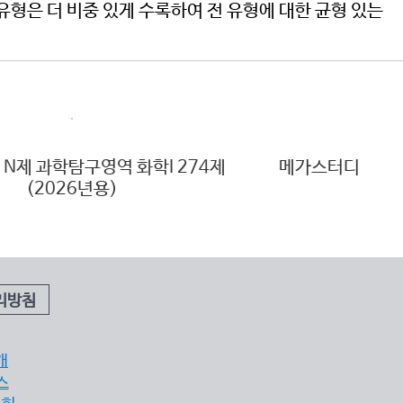
유형은 더 비중 있게 수록하여 전 유형에 대한 균형 있는
메가스터디 N제 사회탐구영역 생활과 윤리 400
메
제 (2026년용)
리방침
개
스