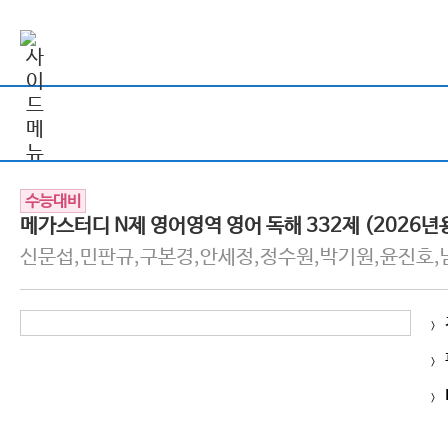
수능대비
메가스터디 N제 영어영역 영어 독해 332제 (2026년
신문섭,민판규,구본경,안세정,정수원,박기원,윤진호,남조
>
>
>