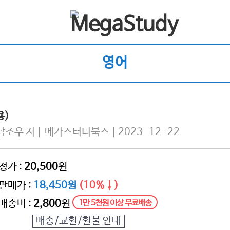
영어
용)
우 저 | 메가스터디북스 | 2023-12-22
정가 :
20,500
원
판매가 :
18,450원
(10%↓)
배송비 :
2,800
원
1만 5천원 이상 무료배송
배송/교환/환불 안내