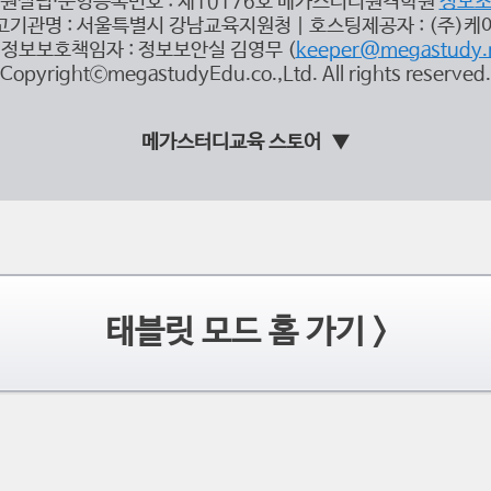
원설립∙운영등록번호 : 제10176호 메가스터디원격학원
정보
고기관명 : 서울특별시 강남교육지원청 | 호스팅제공자 : (주)케
정보보호책임자 : 정보보안실 김영무 (
keeper@megastudy.
CopyrightⓒmegastudyEdu.co.,Ltd. All rights reserved.
메가스터디교육 스토어
태블릿 모드 홈 가기 >