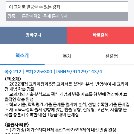
이 교재로 열공할 수 있는 강좌
장풍 - [통합과학2] 문제 통과 N제
장바구니
바로결제
책소개
목차
한줄평
쪽수 212 | 크기 225*300 | ISBN 9791129714374
<책 소개>
- 2022개정 교육과정과 5종 교과서를 철저히 분석, 반영하여 새 교육과
정 개념 학습 강화
- 교과서와 기출 분석으로 핵심 개념과 빈출 자료를 한 번에 정리하여 효
율적인 학습 완성
- 학교 기출, 학력평가 기출 문제를 철저히 분석, 선별 수록한 기출 문제집
- 새 교육과정의 출제 경향에 맞는 빈출 유형, 신유형, 고난도, 서술형 문
제를 충분히 수록한 내신 1등급 대비 문제집
<출판사 리뷰>
- (22개정)메가스터디 N제 통합과학2 696제의 내신 만점 완성