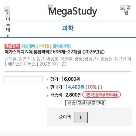
과학
해설강좌
내신대비
22개정
강의용교재
메가스터디 N제 통합과학2 696제-22개정 (2026년용)
권태현, 김연귀, 노동규, 박종웅, 이진우, 장풍(장성규), 정성원, 채규선 저
| 메가스터디북스 | 2025-01-23
정가 :
16,000
원
>
판매가 :
14,400원
(10%↓)
>
배송비 :
2,800
원
1만 5천원 이상 무료배송
>
배송/교환/환불 안내
종이책