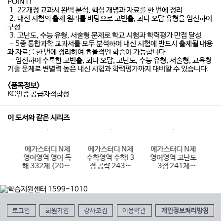
POINT!
1. 22개정 교과서 완벽 분석, 핵심 개념과 자료를 한 번에 정리
2. 내신 시험의 출제 원리를 바탕으로 고빈출, 최다 오답 유형을 엄선하여
구성
3. 고난도, 수능 유형, 서술형 문제로 학교 시험과 학력평가 만점 달성
- 5종 통합과학 교과서를 모두 분석하여 내신 시험에 반드시 출제될 내용
과 자료를 한 번에 정리하여 효율적인 학습이 가능합니다.
- 엄선하여 수록한 고빈출, 최다 오답, 고난도, 수능 유형, 서술형, 교육청
기출 문제로 변별력 높은 내신 시험과 학력평가까지 대비할 수 있습니다.
<품목정보>
KC인증 공급자적합성
이 도서와 같은 시리즈
N제
메가스터디 N제
메가스터디 N제
메가스터디 N제
메
I 3
영어영역 영어 독
수학영역 수학I 3
영어영역 고난도
사
4제
해 332제 (2026
점 공략 243제
3점 241제
회
)
년용)
(2026년용)
(2026년용)
로그인
회원가입
강사모집
이용약관
개인정보처리방침