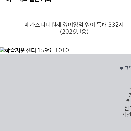
14제
메가스터디 N제 영어영역 영어 독해 332제
(2026년용)
로그
학
신
개인