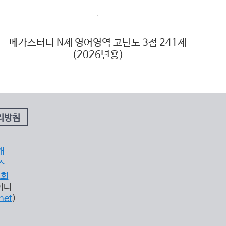
메가스터디 N제 영어영역 고난도 3점 241제
메
(2026년용)
리방침
개
스
조회
이티
net
)