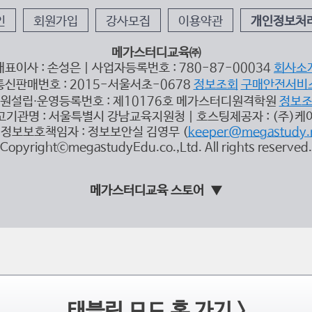
인
회원가입
강사모집
이용약관
개인정보처
메가스터디교육㈜
대표이사 : 손성은 | 사업자등록번호 : 780-87-00034
회사소
통신판매번호 : 2015-서울서초-0678
정보조회
구매안전서비
원설립∙운영등록번호 : 제10176호 메가스터디원격학원
정보
고기관명 : 서울특별시 강남교육지원청 | 호스팅제공자 : (주)케
정보보호책임자 : 정보보안실 김영무 (
keeper@megastudy.
CopyrightⓒmegastudyEdu.co.,Ltd. All rights reserved.
메가스터디교육 스토어
태블릿 모드 홈 가기 >