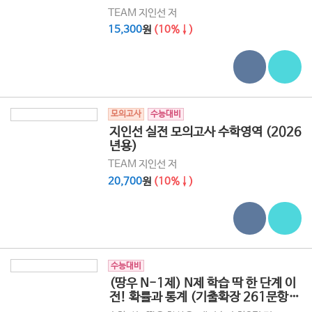
TEAM 지인선 저
15,300
원
(10%↓)
모의고사
수능대비
지인선 실전 모의고사 수학영역 (2026
년용)
TEAM 지인선 저
20,700
원
(10%↓)
수능대비
(땅우 N-1제) N제 학습 딱 한 단계 이
전! 확률과 통계 (기출확장 261문항)
(2026년용)