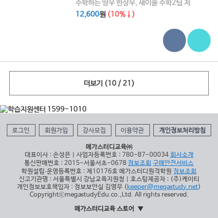
수학하는 땅우 한상우, 새이솔 수학2팀 저
12,600
원
(10%↓)
더보기
(10 / 21)
로그인
회원가입
강사모집
이용약관
개인정보처리방침
메가스터디교육㈜
대표이사 : 손성은 | 사업자등록번호 : 780-87-00034
회사소개
통신판매번호 : 2015-서울서초-0678
정보조회
구매안전서비스
학원설립∙운영등록번호 : 제10176호 메가스터디원격학원
정보조회
신고기관명 : 서울특별시 강남교육지원청 | 호스팅제공자 : (주)케이티
개인정보보호책임자 : 정보보안실 김영무 (
keeper@megastudy.net
)
CopyrightⓒmegastudyEdu.co.,Ltd. All rights reserved.
메가스터디교육 스토어