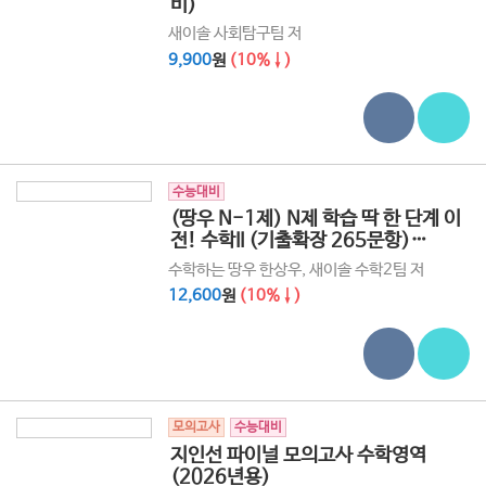
비)
새이솔 사회탐구팀 저
9,900
원
(10%↓)
수능대비
(땅우 N-1제) N제 학습 딱 한 단계 이
전! 수학II (기출확장 265문항)
(2026년용)
수학하는 땅우 한상우, 새이솔 수학2팀 저
12,600
원
(10%↓)
모의고사
수능대비
지인선 파이널 모의고사 수학영역
(2026년용)