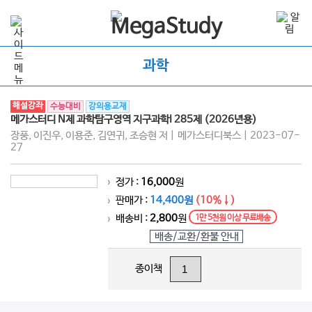
과학
해설강좌
수능대비
강의용교재
메가스터디 N제 과학탐구영역 지구과학I 285제 (2026년용)
장풍, 이진우, 이용준, 김연귀, 조승현 저 | 메가스터디북스 | 2023-07-
27
정가 :
16,000
원
>
판매가 :
14,400원
(10%↓)
>
배송비 :
2,800
원
1만 5천원 이상 무료배송
>
배송/교환/환불 안내
종이책