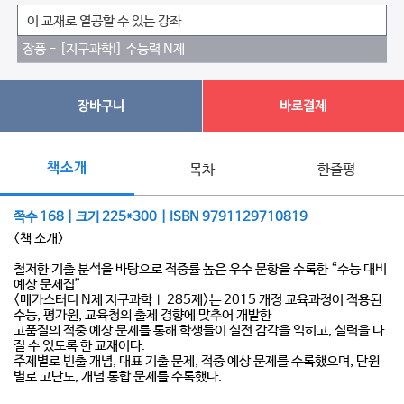
이 교재로 열공할 수 있는 강좌
장풍 - [지구과학I] 수능력 N제
장바구니
바로결제
책소개
목차
한줄평
쪽수 168 | 크기 225*300 | ISBN 9791129710819
<책 소개>
철저한 기출 분석을 바탕으로 적중률 높은 우수 문항을 수록한 “수능 대비
예상 문제집”
<메가스터디 N제 지구과학Ⅰ 285제>는 2015 개정 교육과정이 적용된
수능, 평가원, 교육청의 출제 경향에 맞추어 개발한
고품질의 적중 예상 문제를 통해 학생들이 실전 감각을 익히고, 실력을 다
질 수 있도록 한 교재이다.
주제별로 빈출 개념, 대표 기출 문제, 적중 예상 문제를 수록했으며, 단원
별로 고난도, 개념 통합 문제를 수록했다.