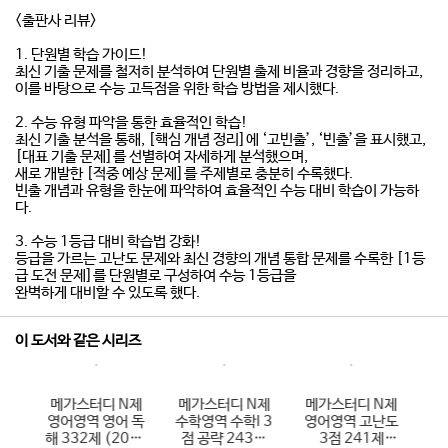
<출판사 리뷰>
1. 단원별 학습 가이드!
최신 기출 문제를 철저히 분석하여 단원별 출제 비율과 경향을 정리하고,
이를 바탕으로 수능 고득점을 위한 학습 방법을 제시했다.
2. 수능 유형 파악을 통한 효율적인 학습!
최신 기출 분석을 통해, [핵심 개념 정리]에 ‘고빈출’, ‘빈출’을 표시했고,
[대표 기출 문제]를 선별하여 자세하게 분석했으며,
새로 개발한 [적중 예상 문제]를 주제별로 충분히 수록했다.
빈출 개념과 유형을 한눈에 파악하여 효율적인 수능 대비 학습이 가능하
다.
3. 수능 1등급 대비 학습법 강화!
등급을 가르는 고난도 문제와 최신 경향의 개념 통합 문제를 수록한 [1등
급 도전 문제]를 단원별로 구성하여 수능 1등급을
완벽하게 대비할 수 있도록 했다.
이 도서와 같은 시리즈
N제
메가스터디 N제
메가스터디 N제
메가스터디 N제
메
I 3
영어영역 영어 독
수학영역 수학I 3
영어영역 고난도
사
4제
해 332제 (2026
점 공략 243제
3점 241제
회