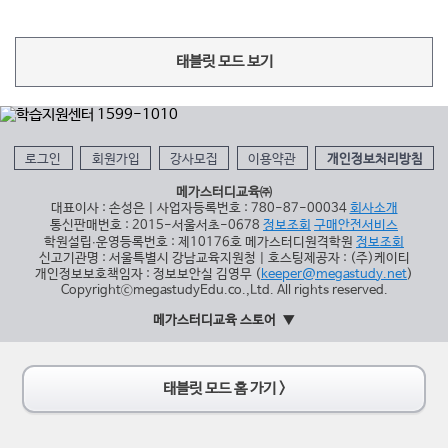
태블릿 모드 보기
로그인
회원가입
강사모집
이용약관
개인정보처리방침
메가스터디교육㈜
대표이사 : 손성은 | 사업자등록번호 : 780-87-00034
회사소개
통신판매번호 : 2015-서울서초-0678
정보조회
구매안전서비스
학원설립∙운영등록번호 : 제10176호 메가스터디원격학원
정보조회
신고기관명 : 서울특별시 강남교육지원청 | 호스팅제공자 : (주)케이티
개인정보보호책임자 : 정보보안실 김영무 (
keeper@megastudy.net
)
CopyrightⓒmegastudyEdu.co.,Ltd. All rights reserved.
메가스터디교육 스토어
태블릿 모드 홈 가기 >