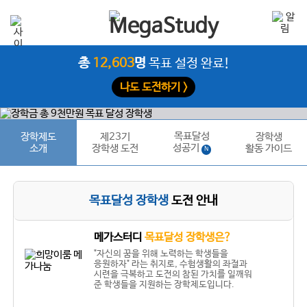
총
12,603
명
목표 설정 완료!
나도 도전하기 >
목표달성
장학제도
제23기
장학생
성공기
소개
장학생 도전
활동 가이드
N
목표달성 장학생
도전 안내
메가스터디
목표달성 장학생은?
"자신의 꿈을 위해 노력하는 학생들을
응원하자" 라는 취지로, 수험생활의 좌절과
시련을 극복하고 도전의 참된 가치를 일깨워
준 학생들을 지원하는 장학제도입니다.