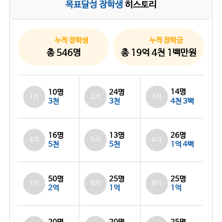
목표달성 장학생
히스토리
누적 장학생
누적 장학금
총 546명
총 19억 4천 1백만원
14명
10명
24명
1기
2기
3기
3천
3천
4천 3백
26명
16명
13명
4기
5기
6기
5천
5천
1억 4백
50명
25명
25명
7기
8기
9기
2억
1억
1억