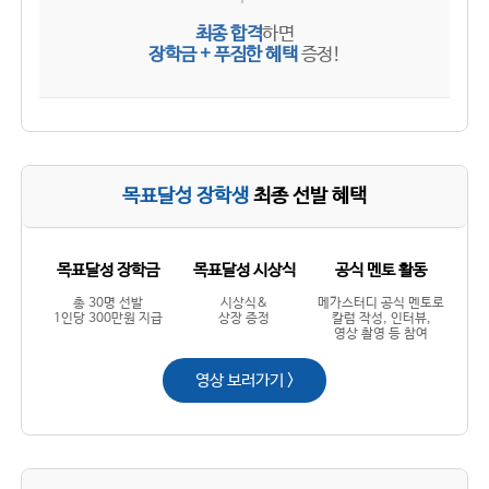
최종 합격
하면
장학금 + 푸짐한 혜택
증정!
목표달성 장학생
최종 선발 혜택
목표달성 장학금
목표달성 시상식
공식 멘토 활동
총 30명 선발
시상식&
메가스터디 공식 멘토로
1인당 300만원 지급
상장 증정
칼럼 작성, 인터뷰,
영상 촬영 등 참여
영상 보러가기 >