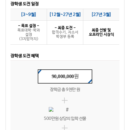
장학생 도전 일정
[3~9월]
[12월~27년 2월]
[27년 3월]
- 목표 설정 -
- 최종 도전 -
목표대학·학과
최종 선발 및
합격수기, 자소서
설정
오프라인 시상식
학생부 등록
(3지망까지)
장학생 도전 혜택
90,000,000
원
장학금 총 9천만 원
500만원 상당의 입학 선물