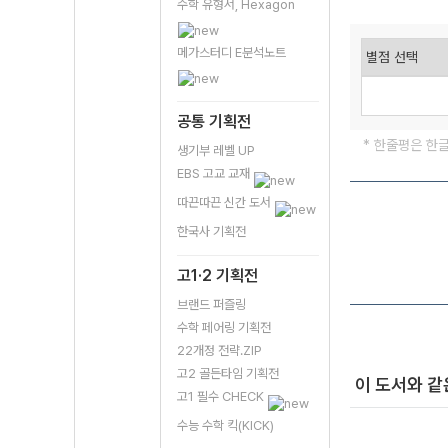
수학 유형서, Hexagon
메가스터디 E분석노트
공통 기획전
* 한줄평은 한
생기부 레벨 UP
EBS 고교 교재
따끈따끈 신간 도서
한국사 기획전
고1·2 기획전
브랜드 퍼즐링
수학 페어링 기획전
22개정 전략.ZIP
고2 골든타임 기획전
이 도서와 같
고1 필수 CHECK
수능 수학 킥(KICK)