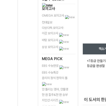
모의고사
OMEGA 모의고사
전대실모
다상다독 모의고사
이감 모의고사
바탕 모의고사
상상 모의고사
책소
MEGA PICK
<1등급 만들기
EBS 수능완성
등급을 완성할
EBS 수능특강
윤리의 정석 현자의 돌
안 틀리는 영어, 안틀영
한 권 질주&한 판 승부
이 도서의 
지인선 시리즈