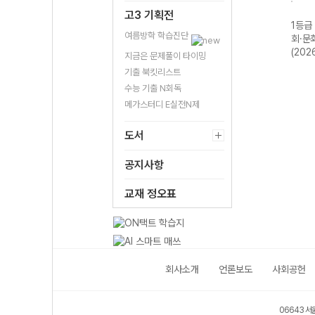
고3 기획전
기 물
1등급 만들기 화
1등급 만들기 생
1등급 만들기 정
1등급
여름방학 학습진단
제
학II 487제
명과학II 530제
치와 법 800제
회·문
(2026년용)
(2026년용)
(2026년용)
(202
지금은 문제풀이 타이밍
기출 북킷리스트
수능 기출 N회독
메가스터디 E실전N제
도서
공지사항
교재 정오표
회사소개
언론보도
사회공헌
06643 서