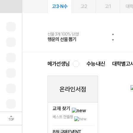
고3·N수
고2
고1
대
선물 3개 100% 당첨!
선물 100% 증정!
여름방학 스터디 캐시백
2027 러셀 단과
스마트러닝앱
메가패스
메가패스 수강생 무료혜택!
사회공헌 캠페인
행운의 선물 뽑기
메가스터디 X 올리브
메가런 썸머스쿨
강사 공개선발
설문 EVENT
3일 무료 체험권
메가클럽 멤버십
희망이룸 메가나눔
영
메가선생님
수능·내신
대학별고
온라인서점
교재 찾기
베스트 한줄평
TOP
8월 구매 EVENT