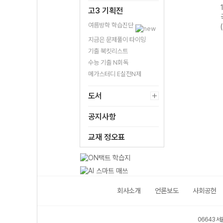
기 생
1등급 만들기 정
1등급 만들기 사
1등급 만들기 윤
1등급
고3 기획전
30제
치와 법 800제
회·문화 715제
리와 사상 800
국지리
여름방학 학습진단
(2026년용)
(2026년용)
제 (2026년용)
(202
지금은 문제풀이 타이밍
기출 북킷리스트
수능 기출 N회독
메가스터디 E실전N제
도서
공지사항
교재 정오표
회사소개
언론보도
사회공헌
06643 서