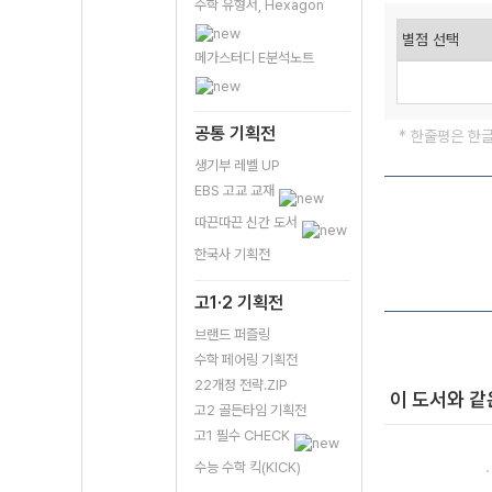
수학 유형서, Hexagon
메가스터디 E분석노트
공통 기획전
* 한줄평은 한
생기부 레벨 UP
EBS 고교 교재
따끈따끈 신간 도서
한국사 기획전
고1·2 기획전
브랜드 퍼즐링
수학 페어링 기획전
22개정 전략.ZIP
이 도서와 같
고2 골든타임 기획전
고1 필수 CHECK
수능 수학 킥(KICK)