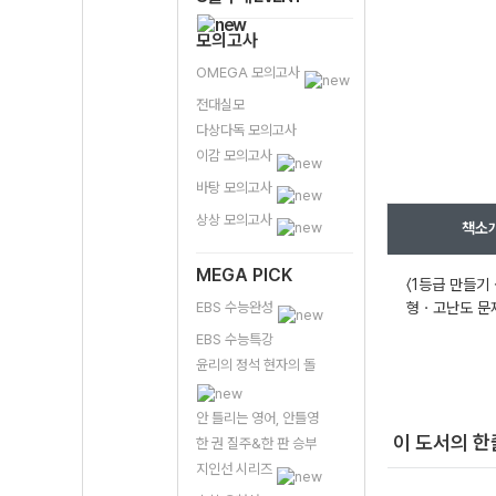
모의고사
OMEGA 모의고사
전대실모
다상다독 모의고사
이감 모의고사
바탕 모의고사
상상 모의고사
책소
MEGA PICK
〈1등급 만들기
EBS 수능완성
형ㆍ고난도 문제
EBS 수능특강
윤리의 정석 현자의 돌
안 틀리는 영어, 안틀영
이 도서의 
한 권 질주&한 판 승부
지인선 시리즈