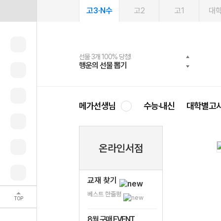
고3·N수
고2
고1
대
선물 3개 100% 당첨!
선물 100% 증정!
여름방학 스터디 캐시백
2027 러셀 단과
스마트러닝앱
메가패스
메가패스 수강생 무료혜택!
사회공헌 캠페인
행운의 선물 뽑기
메가스터디 X 올리브
메가런 썸머스쿨
강사 공개선발
설문 EVENT
3일 무료 체험권
메가클럽 멤버십
희망이룸 메가나눔
영
메가선생님
수능·내신
대학별고
온라인서점
교재 찾기
베스트 한줄평
TOP
8월 구매 EVENT