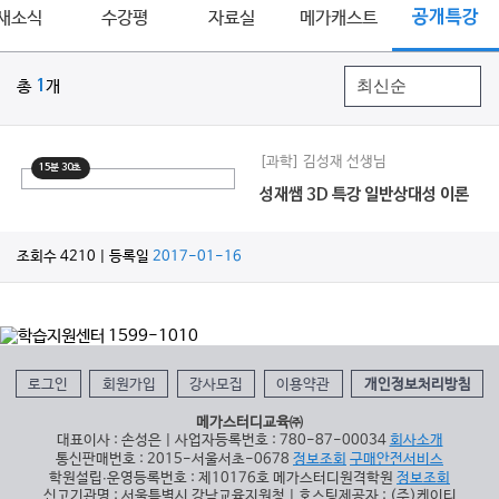
새소식
수강평
자료실
메가캐스트
공개특강
총
1
개
[과학] 김성재 선생님
15분 30초
성재쌤 3D 특강 일반상대성 이론
조회수 4210 | 등록일
2017-01-16
로그인
회원가입
강사모집
이용약관
개인정보처리방침
메가스터디교육㈜
대표이사 : 손성은 | 사업자등록번호 : 780-87-00034
회사소개
통신판매번호 : 2015-서울서초-0678
정보조회
구매안전서비스
학원설립∙운영등록번호 : 제10176호 메가스터디원격학원
정보조회
신고기관명 : 서울특별시 강남교육지원청 | 호스팅제공자 : (주)케이티