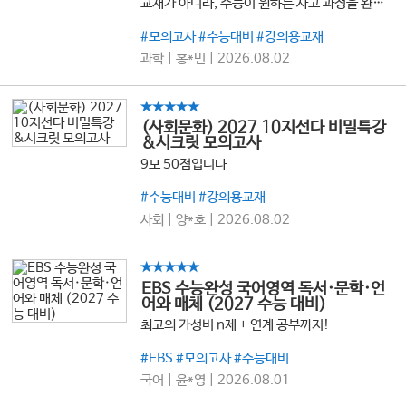
교재가 아니라, 수능이 원하는 사고 과정을 완벽
하게 훈련시켜 주는 교재입니다. 풀고 나면 문제
를 바라보는 관점 자체가 달라지고, 이전에는 감
#모의고사 #수능대비 #강의용교재
으로 풀던 문제도 근거를 가지고 해결하게 됩니
과학 | 홍*민 | 2026.08.02
다. 지구과학 모의고사의 새로운 기준이라고 해도
전혀 과장이 아닙니다. 지구과학이 진정한 내것으
로 흠수되는 새로운 스펙트럼을 제공합니다.
★★★★★
(사회문화) 2027 10지선다 비밀특강
&시크릿 모의고사
9모 50점입니다
#수능대비 #강의용교재
사회 | 양*호 | 2026.08.02
★★★★★
EBS 수능완성 국어영역 독서·문학·언
어와 매체 (2027 수능 대비)
최고의 가성비 n제 + 연계 공부까지!
#EBS #모의고사 #수능대비
국어 | 윤*영 | 2026.08.01