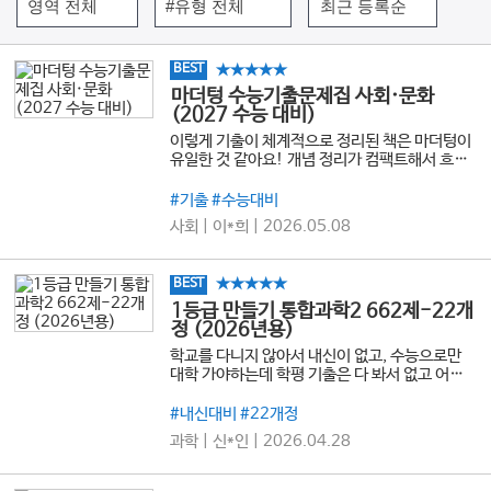
★★★★★
BEST
마더텅 수능기출문제집 사회·문화
(2027 수능 대비)
이렇게 기출이 체계적으로 정리된 책은 마더텅이
유일한 것 같아요! 개념 정리가 컴팩트해서 흐름
잡기 좋고, 도표 특강이나 헷갈리는 파트를 유형
별로 집중 연습할 수 있어 큰 도움이 됐습니다. 특
#기출 #수능대비
히 단순히 글로만 길게 설명하는 해설이 아니라,
사회 | 이*희 | 2026.05.08
문제 위에 표시나 정리 포인트를 시각적으로 한눈
에 들어오게 정리해줘서 어떤 부분을 근거로 판단
해야 하는지 빠르게 이해할 수 있었어요. 사회문
★★★★★
BEST
화 내신과 수능을 같이 준비하는 학생들 모두에게
추천하고 싶은 문제집입니다.
1등급 만들기 통합과학2 662제-22개
정 (2026년용)
학교를 다니지 않아서 내신이 없고, 수능으로만
대학 가야하는데 학평 기출은 다 봐서 없고 어떤
책으로 공부해야 할지 고민하고 있었는데 책 값도
싸고, 내용도 학평 기출이 아닌 내신 기출이라서
#내신대비 #22개정
새로운 느낌의 문제들도 있어서 정말 좋은 것 같
과학 | 신*인 | 2026.04.28
아서 내신, 수능 대비 하기에 둘 다 좋은 것 같습니
다