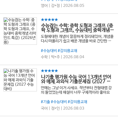
영어 | 강*정 | 2026.08.05
★★★★★
수능잡는 수학: 중학 도형과 그래프 (중
학 도형과 그래프, 수능대비 중학개념
리마인드 특강) (2026년용)
도형에대한 개념이 깔끔하게 정리돼있어, 개념을
다시 떠올리기 쉽고 배운 개념을 바로 간단한 문
제에 적용할 수 있어 감을 익힐 수 있었습니다. 짧
은 시간내에 그간 빈 곳이 있었던 개념을 채울 수
#수능대비 #강의용교재
있어 좋았습니다!
수학 | 박*주 | 2026.08.04
★★★★★
나기출 평가원 수능 국어 13개년 언어
와 매체 과외식 기출문제집 (2027 수
능 대비)
언매는 그냥 이거 사세요. 작년부터 전형태쌤 강
의 들었었는데 해설이 너무 구체적이라 좋아요
#기출 #수능대비 #강의용교재
국어 | 정*인 | 2026.08.03