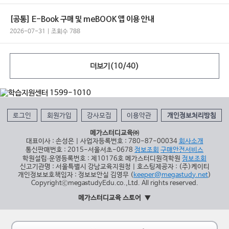
[공통] E-Book 구매 및 meBOOK 앱 이용 안내
2026-07-31 | 조회수 788
더보기(
10
/
40
)
로그인
회원가입
강사모집
이용약관
개인정보처리방침
메가스터디교육㈜
대표이사 : 손성은 | 사업자등록번호 : 780-87-00034
회사소개
통신판매번호 : 2015-서울서초-0678
정보조회
구매안전서비스
학원설립∙운영등록번호 : 제10176호 메가스터디원격학원
정보조회
신고기관명 : 서울특별시 강남교육지원청 | 호스팅제공자 : (주)케이티
개인정보보호책임자 : 정보보안실 김영무 (
keeper@megastudy.net
)
CopyrightⓒmegastudyEdu.co.,Ltd. All rights reserved.
메가스터디교육 스토어