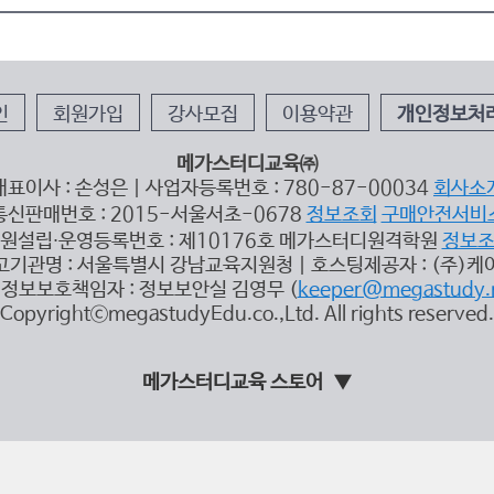
인
회원가입
강사모집
이용약관
개인정보처
메가스터디교육㈜
대표이사 : 손성은 | 사업자등록번호 : 780-87-00034
회사소
통신판매번호 : 2015-서울서초-0678
정보조회
구매안전서비
원설립∙운영등록번호 : 제10176호 메가스터디원격학원
정보
고기관명 : 서울특별시 강남교육지원청 | 호스팅제공자 : (주)케
정보보호책임자 : 정보보안실 김영무 (
keeper@megastudy.
CopyrightⓒmegastudyEdu.co.,Ltd. All rights reserved.
메가스터디교육 스토어