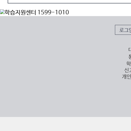
로그
학
신
개인