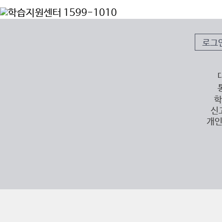
로그
학
신
개인