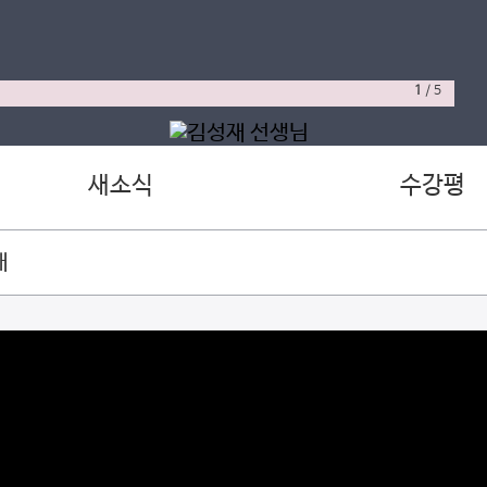
1
/
5
새소식
수강평
재