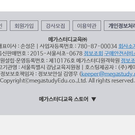
인
회원가입
강사모집
이용약관
개인정보처
메가스터디교육㈜
대표이사 : 손성은 | 사업자등록번호 : 780-87-00034
회사소
통신판매번호 : 2015-서울서초-0678
정보조회
구매안전서비
원설립∙운영등록번호 : 제10176호 메가스터디원격학원
정보
고기관명 : 서울특별시 강남교육지원청 | 호스팅제공자 : (주)케
정보보호책임자 : 정보보안실 김영무 (
keeper@megastudy.
CopyrightⓒmegastudyEdu.co.,Ltd. All rights reserved.
메가스터디교육 스토어