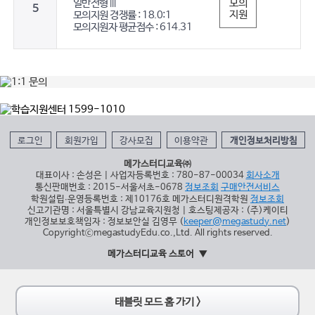
모의
일반전형Ⅲ
5
지원
모의지원 경쟁률 : 18.0:1
모의지원자 평균점수 : 614.31
로그인
회원가입
강사모집
이용약관
개인정보처리방침
메가스터디교육㈜
대표이사 : 손성은 | 사업자등록번호 : 780-87-00034
회사소개
통신판매번호 : 2015-서울서초-0678
정보조회
구매안전서비스
학원설립∙운영등록번호 : 제10176호 메가스터디원격학원
정보조회
신고기관명 : 서울특별시 강남교육지원청 | 호스팅제공자 : (주)케이티
개인정보보호책임자 : 정보보안실 김영무 (
keeper@megastudy.net
)
CopyrightⓒmegastudyEdu.co.,Ltd. All rights reserved.
메가스터디교육 스토어
태블릿 모드 홈 가기 >