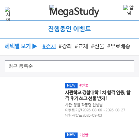
진행중인 이벤트
혜택별 보기 ▶
#전체
#강좌
#교재
#선물
#무료배송
NEW
#선물
사관학교 경찰대학 1차 합격 인증, 합
격 후기 쓰고 선물 받자!
사관·경찰 곽동령 선생님
이벤트 기간 2026-08-06 ~ 2026-08-27
당첨자 발표 2026-09-03
NEW
#선물