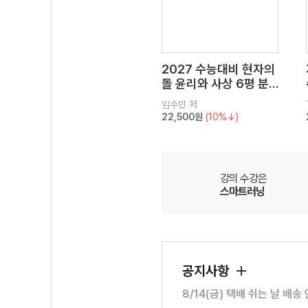
2027 수능대비 현자의
돌 윤리와 사상 6평 분
석서&EBS 수능완성 연
임수민
저
계 N제
22,500원
(10%↓)
강의 수강은
스마트러닝
공지사항
8/14(금) 택배 쉬는 날 배송