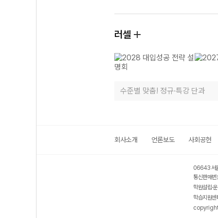
러셀
수준별 맞춤! 정규·특강 단과
회사소개
언론보도
사회공헌
06643 서
통신판매번호
학원설립·운
학습지원센터
copyrigh