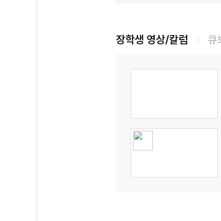
장학생 영상/칼럼
큐