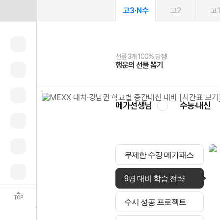
고3·N수
고2
고
선물 3개 100% 당첨!
선물 100% 증정!
여름방학 스터디 캐시백
2027 러셀 단과
스마트러닝앱
메가패스
메가패스 수강생 무료혜택!
사회공헌 캠페인
행운의 선물 뽑기
메가스터디 X 올리브
메가런 썸머스쿨
강사 공개선발
설문 EVENT
3일 무료 체험권
메가클럽 멤버십
희망이룸 메가나눔
영
메가선생님
수능·내신
무제한 수강 메가패스
9평 대비 학습 전략
TOP
수시 성공 프로젝트