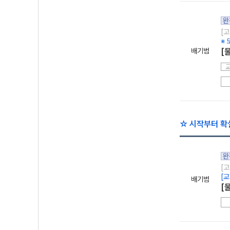
완
[고
※ 
배기범
[
☆ 시작부터 확
완
[고
[
배기범
[