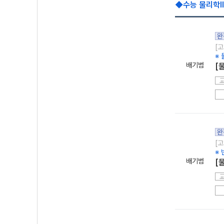
◆수능 물리학I
완
[
※ 
배기범
[
완
[고
※
배기범
[