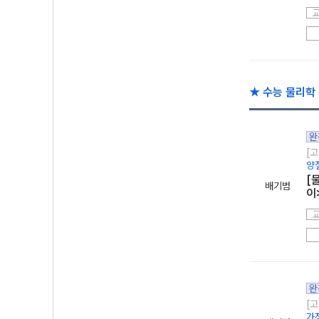
★ 수능 물리학 
완
[고
양
[
배기범
이
완
[고
가