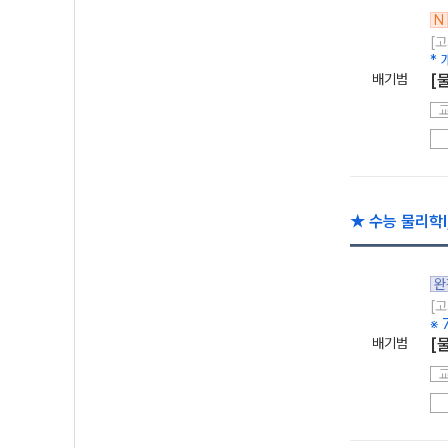
N
[고
*
배기범
[
★ 수능 물리학l
완
[고
※
배기범
[물