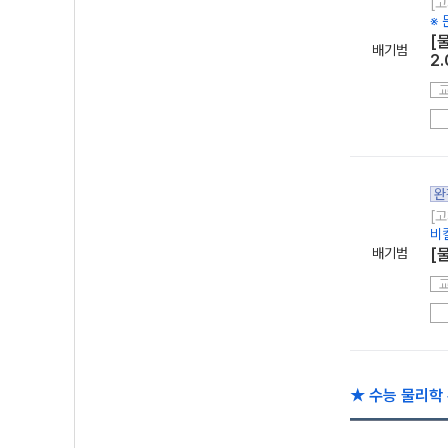
[고
※ 
[물
배기범
2.
완
[고
비
배기범
[물
★ 수능 물리학