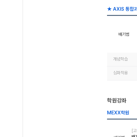
★ AXIS 통합
배기범
개념학습
심화적용
학원강좌
MEXX학원
[고
배기