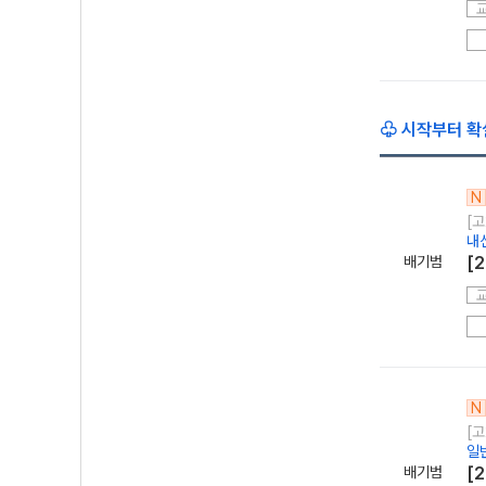
♧ 시작부터 확
N
[고
내
배기범
[
N
[고
일
배기범
[