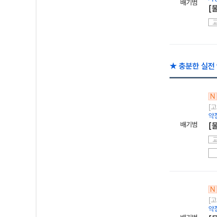
배기범
[
★ 충분한 실전
N
[
약
배기범
[
N
[
약