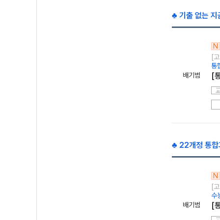
♣ 기출 없는 지
N
[고
통
배기범
[
♣ 22개정 통합
N
[고
수
배기범
[