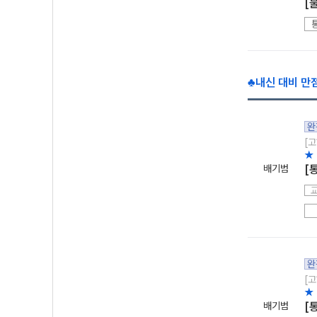
[
♣내신 대비 만
완
[고
★
배기범
[
완
[고
★
배기범
[