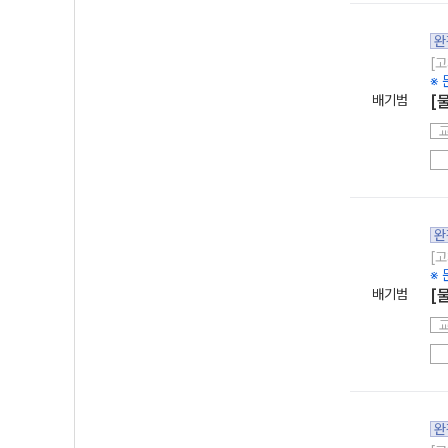
완
[고
※ 
배기범
[
완
[고
※ 
배기범
[물
완