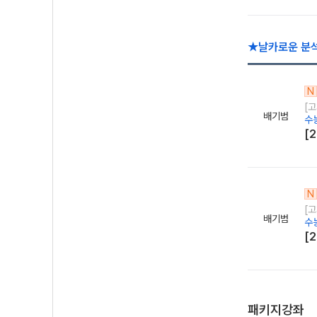
★날카로운 분
N
[
배기범
수
[
N
[
배기범
수
[
패키지강좌