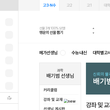
고3·N수
고2
고1
대
선물 3개 100% 당첨!
선물 100% 증정!
여름방학 스터디 캐시백
2027 러셀 단과
스마트러닝앱
메가패스
메가패스 수강생 무료혜택!
사회공헌 캠페인
행운의 선물 뽑기
메가스터디 X 올리브
메가런 썸머스쿨
강사 공개선발
설문 EVENT
3일 무료 체험권
메가클럽 멤버십
희망이룸 메가나눔
영
메가선생님
수능·내신
대학별고
과학
신뢰의 물
배기범 선생님
배기
커리큘럼
TOP
강좌 및 교재
강좌 및 
선생님 게시판