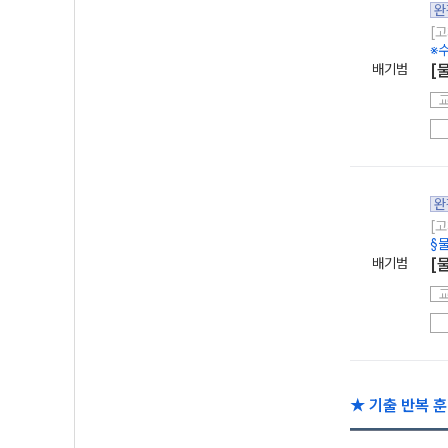
완
[고
※
배기범
[
완
[고
§
배기범
[
★ 기출 반복 