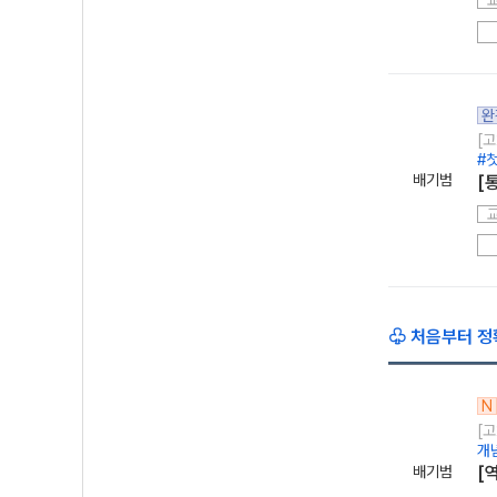
완
[고
#
배기범
[
♧ 처음부터 정
N
[고
개
배기범
[