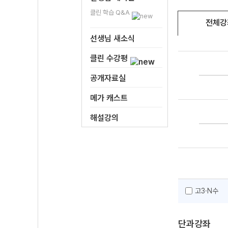
클린 학습 Q&A
전체강
선생님 새소식
클린 수강평
공개자료실
메가 캐스트
해설강의
고3·N수
단과강좌