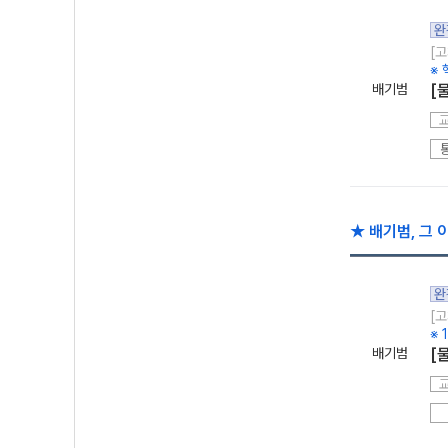
완
[고
※ 
배기범
[물
★ 배기범, 그 
완
[고
※
배기범
[