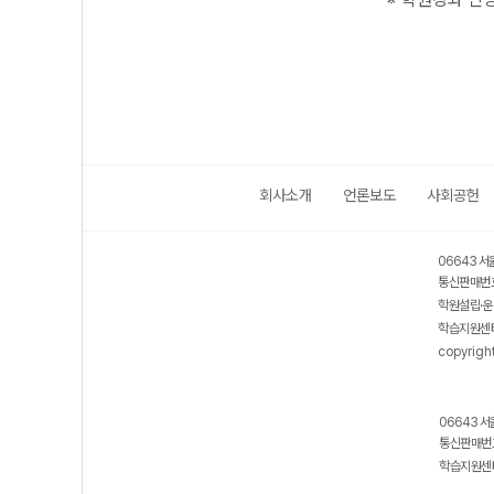
회사소개
언론보도
사회공헌
06643 서
통신판매번호
학원설립·운
학습지원센터
copyrigh
06643 서
통신판매번호
학습지원센터