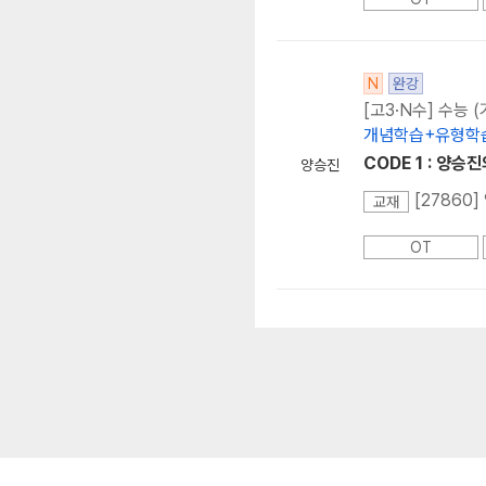
N
완강
[고3·N수] 수능 (
개념학습+유형학습
CODE 1 : 양승
양승진
[27860
교재
OT