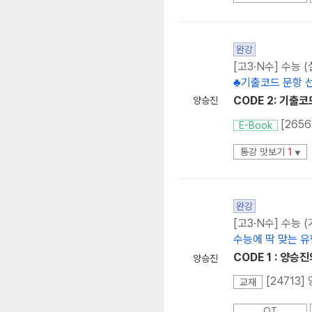
완강
[고3·N수] 수능 
♣기출코드 문항 
CODE 2: 기출
양승진
E-Book
통강 맛보기
1
▼
완강
[고3·N수] 수능 (
수능에 딱 맞는 
CODE 1 : 양승
양승진
[24713
교재
OT