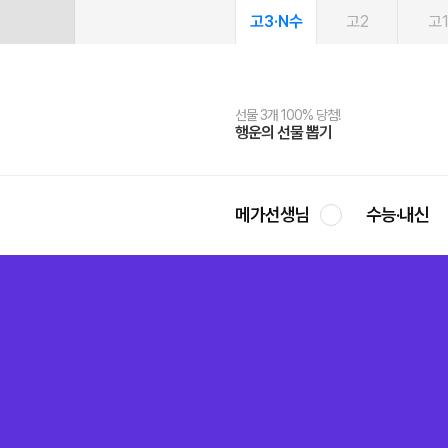
고3·N수
고2
고
선물 3개 100% 당첨!
선물 100% 증정!
여름방학 스터디 캐시백
2027 러셀 단과
스마트러닝앱
메가패스
메가패스 수강생 무료혜택!
사회공헌 캠페인
행운의 선물 뽑기
메가스터디 X 올리브
메가런 썸머스쿨
강사 공개선발
설문 EVENT
3일 무료 체험권
메가클럽 멤버십
희망이룸 메가나눔
영
메가선생님
수능·내신