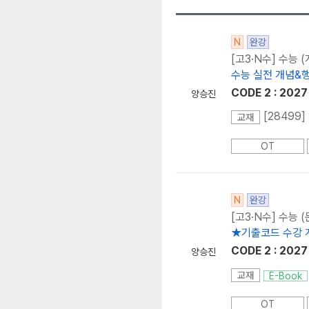
N
완강
[고3·N수] 수능 
수능 실전 개념&
CODE 2 : 20
양승진
[28499
교재
OT
N
완강
[고3·N수] 수능 
★기출코드 수강 
CODE 2 : 2
양승진
교재
E-Book
OT