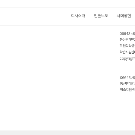
회사소개
언론보도
사회공헌
06643 서
통신판매번호
학원설립·운
학습지원센터
copyrigh
06643 서
통신판매번호
학습지원센터